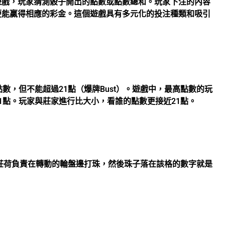
遊戲，玩家猜測骰子開出的點數或點數總和。玩家下注的內容
便能贏得相應的彩金。這個遊戲具有多元化的投注種類和吸引
。
數，但不能超過21點（爆牌Bust）。遊戲中，最高點數的玩
1點。玩家與莊家進行比大小，看誰的點數更接近21點。
由莊荷負責在轉動的輪盤邊打珠，然後珠子落在該格的數字就是