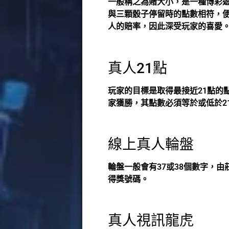
一般稱之為賭大小，是一種博彩
與三顆骰子停留時的點數相符，
人的賠率，因此深受玩家的喜愛
真人21點
玩家的目標是取得最接近21點的點
家獲勝，其點數必須等於或低於2
線上真人輪盤
輪盤一般會有37或38個數字，
得獎號碼。
真人視訊龍虎