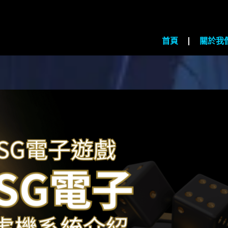
首頁
關於我