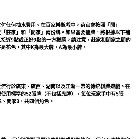
支付任何抽水費用。在百家樂遊戲中，荷官會按照「閒」
放「莊家」和「閒家」兩份牌。如果需要補牌，將根據以下補
接近9點或正好9點的一方獲勝。請注意，莊家和閒家之間的
是花色，其中K為最大牌，A為最小牌。
泛流行於廣東、廣西、湖南以及江浙一帶的傳統棋牌遊戲。在
使用標準的52張牌（不包括鬼牌），每位玩家手中有5張
2、閒家3，共四個角色。