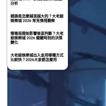
分析
錯誤是怎麼越滾越大的？大老爺
娛樂城 2026 常見情境觀察
哪幾局開始影響後面判斷？大老
爺娛樂城 2026 關鍵時刻的決策
變化
大老爺娛樂城出入金用哪種方式
比較快？2026大家都怎麼用