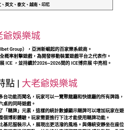
文、英文、泰文、越南、印尼
老爺娛樂城
llbet Group），亞洲新崛起的百家樂系統商。
紀」全概率射擊遊戲，為開發移動裝置遊戲平台之代表作。
ICE ，並持續於2026~2026間的 ICE博弈展 中亮相。
點 |
大老爺娛樂城
多台功能而聞名，玩家可以一覽聚龍廳和快速廳的所有牌路，
六桌的同時遊戲。
了「瞇牌」元素，這樣的統計數據顯示瞇牌可以增加玩家在遊
整個博彩體驗。玩家需要進行下注才能使用瞇牌功能。
比基尼服裝示人，展現出更活潑的風格。與傳統安靜坐在座位