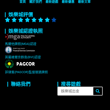
首頁
關於我們
最新遊戲
最新優惠
最新文章
娛樂城評價
娛樂城認證執照
馬爾他牌照(MGA)認證
英屬維爾京群島(BVI)認證
菲律賓(PAGCOR)監督競猜牌照
聯絡我們
搜尋遊戲