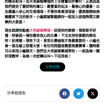
的精采對決。而大老爺娛樂城的下注聲量同步攀升，正是因為
我們提供了最即時的盤口、最豐富的玩法、最佛心的優惠，以
及最讓人安心的交易環境。不管你是資深球迷，還是剛開始接
觸體育下注的新手，小編都誠摯邀請你一起加入這個熱鬧又歡
樂的大家庭。
現在就趕快點進
大老爺娛樂城
，註冊你的帳號，領取新手好
禮，然後挑一場你最有信心的比賽，下注支持你喜歡的隊伍
吧！記得喔，理性下注、享受比賽過程才是最重要的，小編也
會一直在線上陪著大家，有任何問題或需要推薦賽事，隨時都
可以來找小編聊天。我們在大老爺娛樂城等你，一起為每一顆
好球歡呼、為每一次逆轉尖叫～下回見啦！
立即註冊
分享給朋友