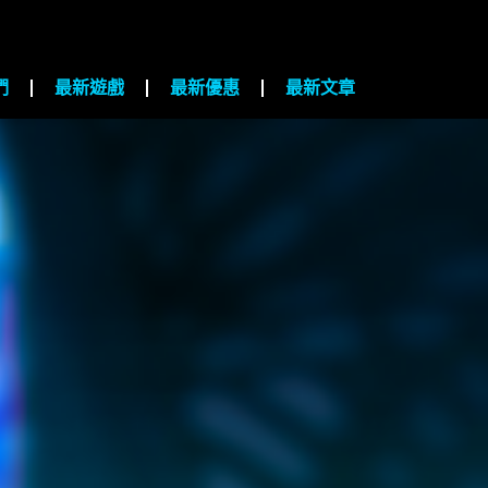
們
最新遊戲
最新優惠
最新文章