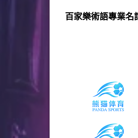
百家樂術語專業名