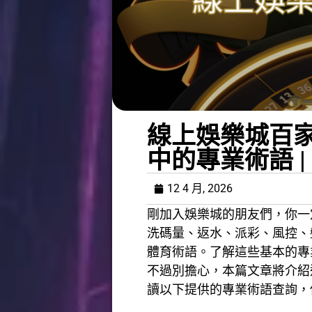
線上娛樂城百
中的專業術語 
12 4 月, 2026
剛加入娛樂城的朋友們，你一
洗碼量、返水、派彩、風控、
體育術語。了解這些基本的專
不過別擔心，本篇文章將介紹
讀以下提供的專業術語查詢，