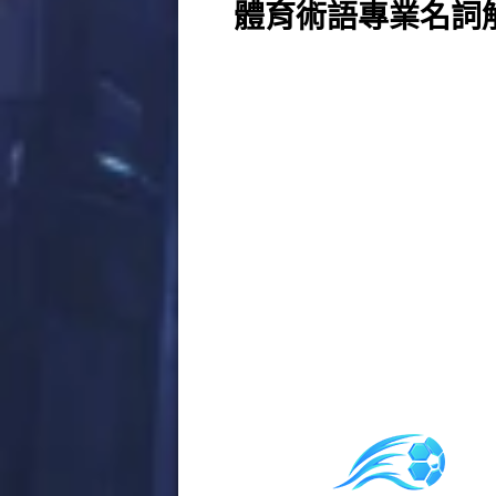
體育術語專業名詞