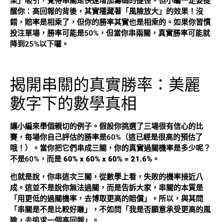
果」吸引，覺得串關是快速增加籌碼的捷徑。但小編一定要提
醒你：高回報的背後，其實隱藏著「風險放大」的效果！沒
錯，賠率是相乘了，但你的勝率其實也是相乘的。如果你習慣
投注單場，勝率可能是50%，但當你串兩關，真實勝率可能就
降到25%以下囉。
揭開串關的真實勝率：美麗
數字下的數學真相
讓小編來舉個親切的例子。假設你挑選了三場很有信心的比
賽，每場你自己評估的勝率是60%（這已經是很高的預估了
哦！）。當你把它們串成三關，你的真實過關機率是多少呢？
不是60%，而是
60% x 60% x 60% = 21.6%
。
也就是說，你串這次三關，從數學上看，失敗的機率接近八
成。這並不是說你無法過關，而是告訴大家，串關的本質是
「用更低的過關機率，去博取更高的賠償」。所以，與其問
「串關是不是比較好賺」，不如問「我是否願意承受更高的風
險，去追求一個高回報」。