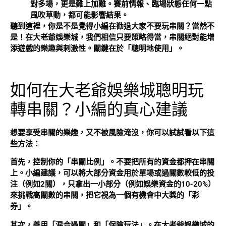
對多場，更是難上加難。賽前情報、臨場狀態任何一點
風吹草動，都可能影響結果。
聽到這裡，你是不是覺得小編在勸退大家不要玩串關？當然不
是！在大老爺娛樂城，我們相信只要策略得當，串關絕對能增
添遊戲的樂趣與刺激性。關鍵在於「聰明地使用」。
如何在大老爺娛樂城聰明玩
轉串關？小編的真心建議
想要享受串關的樂趣，又不被風險淹沒，你可以試試看以下這
些方法：
首先，控制你的「串關比例」
。不要把所有的資金都押在串關
上。小編建議，可以將大部分資金用於單場或過關數較低的投
注（例如2關），只拿出一小部分（例如娛樂資金的10-20%）
來挑戰高關數的串關，把它視為一個有機會中大獎的「彩
券」。
其次，善用「混合過關」和「保險玩法」
。在大老爺娛樂城的