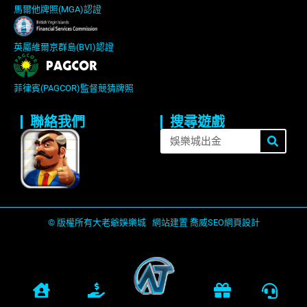
馬爾他牌照(MGA)認證
英屬維爾京群島(BVI)認證
菲律賓(PAGCOR)監督競猜牌照
聯絡我們
搜尋遊戲
© 版權所有
大老爺娛樂城
網站建置
喬威SEO網頁設計