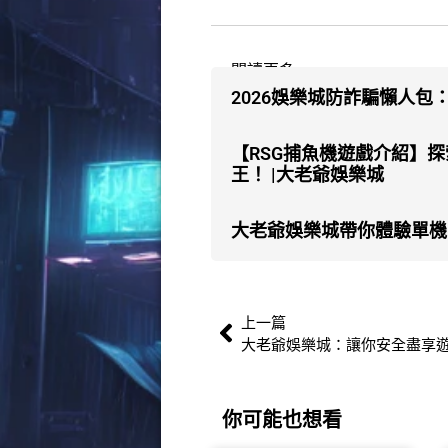
閱讀更多
2026娛樂城防詐騙懶人
【RSG捕魚機遊戲介紹】
王！ |大老爺娛樂城
大老爺娛樂城帶你體驗單機
上一篇
大老爺娛樂城：讓你安全盡享
你可能也想看