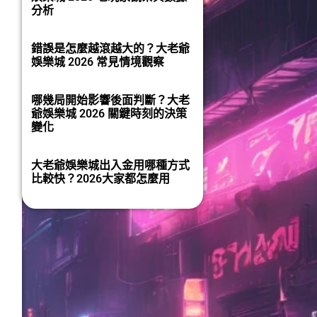
分析
錯誤是怎麼越滾越大的？大老爺
娛樂城 2026 常見情境觀察
哪幾局開始影響後面判斷？大老
爺娛樂城 2026 關鍵時刻的決策
變化
大老爺娛樂城出入金用哪種方式
比較快？2026大家都怎麼用