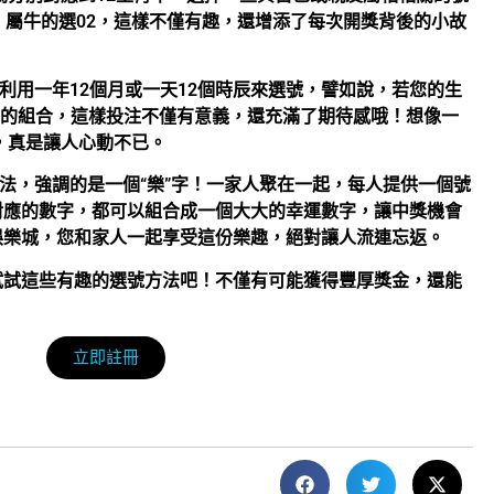
，屬牛的選02，這樣不僅有趣，還增添了每次開獎背後的小故
。利用一年12個月或一天12個時辰來選號，譬如說，若您的生
01的組合，這樣投注不僅有意義，還充滿了期待感哦！想像一
率，真是讓人心動不已。
玩法，強調的是一個“樂”字！一家人聚在一起，每人提供一個號
對應的數字，都可以組合成一個大大的幸運數字，讓中獎機會
娛樂城，您和家人一起享受這份樂趣，絕對讓人流連忘返。
試試這些有趣的選號方法吧！不僅有可能獲得豐厚獎金，還能
立即註冊