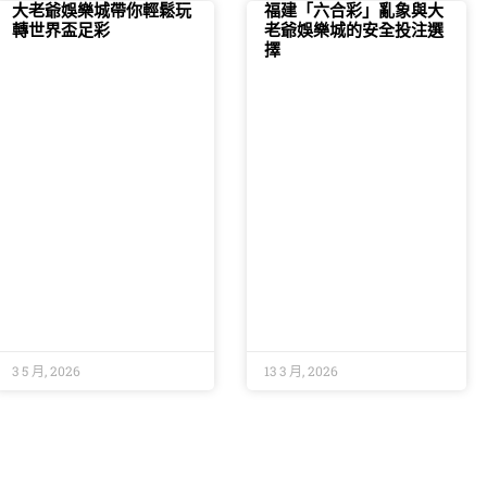
大老爺娛樂城帶你輕鬆玩
福建「六合彩」亂象與大
轉世界盃足彩
老爺娛樂城的安全投注選
擇
3 5 月, 2026
13 3 月, 2026