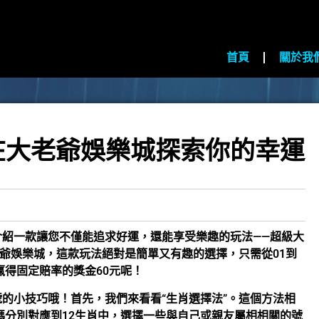
首頁
關於我
在大老爺娛樂城探索你的幸運
介紹一款讓您不僅能追求好運，還能享受樂趣的玩法——超級大
老爺娛樂城，這款玩法絕對是簡單又有趣的選擇，只需從01到
贏得固定賠率的獎金60元呢！
的小技巧哦！首先，我們來看看“生肖選擇法”。這個方法相
號碼分別對應到12生肖中，選擇一些與自己或親友屬相相關的號