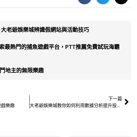
包：大老爺娛樂城辨識假網站與活動技巧
探索最熱門的捕魚遊戲平台，PTT推薦免費試玩海霸
鬥地主的無限樂趣
下一篇
遊戲樂趣
大老爺娛樂城教你如何利用數據分析提升投注勝率