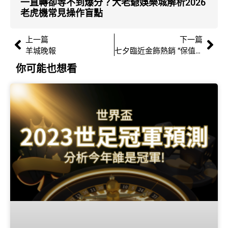
一直轉卻等不到爆分？大老爺娛樂城解析2026
老虎機常見操作盲點
上一篇
下一篇
羊城晚報
七夕臨近金飾熱銷 “保值”成消費者首要考量
你可能也想看