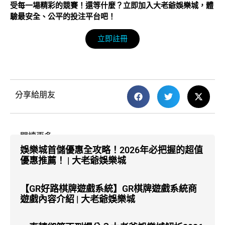
受每一場精彩的競賽！還等什麼？立即加入大老爺娛樂城，體
驗最安全、公平的投注平台吧！
立即註冊
分享給朋友
閱讀更多
娛樂城首儲優惠全攻略！2026年必把握的超值
優惠推薦！ | 大老爺娛樂城
【GR好路棋牌遊戲系統】GR棋牌遊戲系統商
遊戲內容介紹 | 大老爺娛樂城