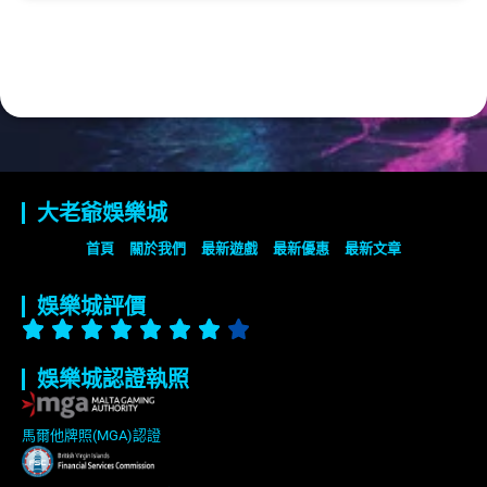
大老爺娛樂城 了解更多
大老爺娛樂城
首頁
關於我們
最新遊戲
最新優惠
最新文章
娛樂城評價
娛樂城認證執照
馬爾他牌照(MGA)認證