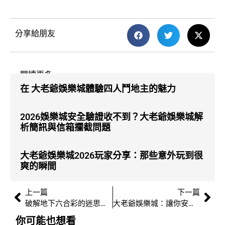
分享給朋友
閱讀更多
在 大老爺娛樂城體驗四人鬥地主的魅力
2026娛樂城安全驗證收不到？大老爺娛樂城解
析簡訊與信箱攔截問題
大老爺娛樂城2026玩家分享：那些意外玩到很
爽的瞬間
上一篇
下一篇
破解地下六合彩的迷思：大老爺娛樂城帶來安全合法的投注體驗
大老爺娛樂城：讓你安全盡享遊戲樂趣
你可能也想看