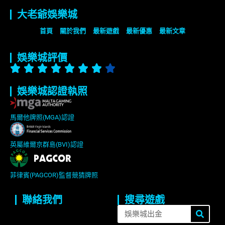
大老爺娛樂城
首頁
關於我們
最新遊戲
最新優惠
最新文章
娛樂城評價
娛樂城認證執照
馬爾他牌照(MGA)認證
英屬維爾京群島(BVI)認證
菲律賓(PAGCOR)監督競猜牌照
聯絡我們
搜尋遊戲