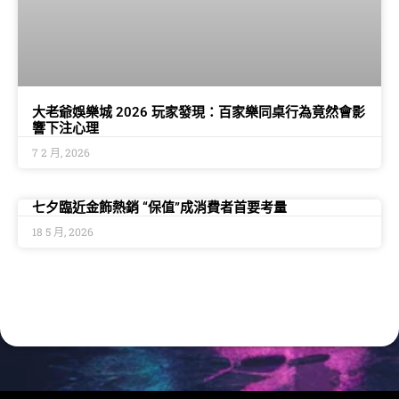
大老爺娛樂城 2026 玩家發現：百家樂同桌行為竟然會影
響下注心理
7 2 月, 2026
七夕臨近金飾熱銷 “保值”成消費者首要考量
18 5 月, 2026
大老爺娛樂城 了解更多