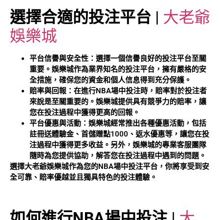
選擇合適的投注平台
|
大老爺
娛樂城
平台信譽與安全性
：選擇一個信譽良好的投注平台至關
重要。娛樂城作為業界知名的投注平台，擁有嚴格的安
全措施，確保您的資金和個人信息得到充分保護。
賠率與回報
：在進行NBA場中投注時，賠率對於投注者
來說是至關重要的。娛樂城提供具有競爭力的賠率，讓
您在投注過程中獲得更高的回報。
平台優惠與活動
：娛樂城經常推出各種優惠活動，包括
註冊送體驗金、首儲贈點1000、返水優惠等，讓您在投
注過程中獲得更多收益。另外，娛樂城的專業客服團隊
隨時為您提供協助，解答您在投注過程中遇到的問題。
選擇大老爺娛樂城作為您的NBA場中投注平台，你將享受到安
全可靠、賠率優越並且獨具特色的投注體驗。
如何進行NBA場中投注
|
大