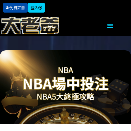
免費註冊
登入