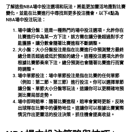
了解這些NBA場中投注選項和玩法，將能更加靈活地應對比賽
變化，並能在比賽進行中尋找到更多投注機會，以下4點為
NBA場中投注玩法：
場中讓分盤
：這是一種熱門的場中投注選項，允許你在
比賽進行中為某一方下注，該方需在讓分後超過對手才
能獲勝。讓分數會隨著比賽進程不斷調整。
大小盤
：大小分盤投注是指在比賽進行中預測雙方最終
總分是否超過或低於預設的總分。這種投注選項允許你
根據比賽節奏來下注，總分預測也會隨著比賽進行而實
時調整。
場中單節投注
：場中單節投注是指在比賽的任何單節
（例如：第二節、第三節）進行投注。你可以選擇單節
讓分盤、單節大小分盤等玩法，這讓你可以更精確地預
測比賽局部走勢。
場中即時賠率
：隨著比賽進程，賠率會實時更新，反映
出球隊在比賽中的優勢地位。這讓你可以根據比賽實際
情況作出更靈活的投注決策，抓住機會提高收益。