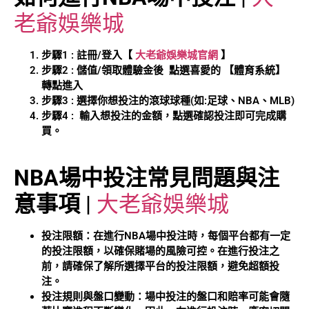
老爺娛樂城
步驟1 : 註冊/登入【
大老爺娛樂城官網
】
步驟2 : 儲值/領取體驗金後 點選喜愛的 【體育系統】
轉點進入
步驟3 : 選擇你想投注的滾球球種(如:足球、NBA、MLB)
步驟4 : 輸入想投注的金額，點選確認投注即可完成購
買。
NBA場中投注常見問題與注
意事項
|
大老爺娛樂城
投注限額：在進行NBA場中投注時，每個平台都有一定
的投注限額，以確保賭場的風險可控。在進行投注之
前，請確保了解所選擇平台的投注限額，避免超額投
注。
投注規則與盤口變動：場中投注的盤口和賠率可能會隨