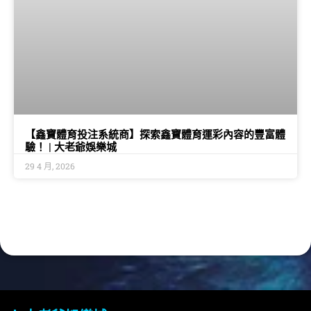
【鑫寶體育投注系統商】探索鑫寶體育運彩內容的豐富體
驗！ | 大老爺娛樂城
29 4 月, 2026
大老爺娛樂城 了解更多