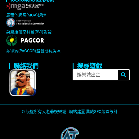
馬爾他牌照(MGA)認證
英屬維爾京群島(BVI)認證
菲律賓(PAGCOR)監督競猜牌照
聯絡我們
搜尋遊戲
© 版權所有
大老爺娛樂城
網站建置
喬威SEO網頁設計