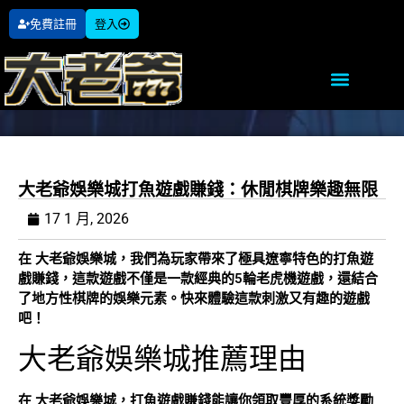
免費註冊
登入
大老爺娛樂城打魚遊戲賺錢：休閒棋牌樂趣無限
17 1 月, 2026
在 大老爺娛樂城，我們為玩家帶來了極具遼寧特色的打魚遊
戲賺錢，這款遊戲不僅是一款經典的5輪老虎機遊戲，還結合
了地方性棋牌的娛樂元素。快來體驗這款刺激又有趣的遊戲
吧！
大老爺娛樂城推薦理由
在 大老爺娛樂城，打魚遊戲賺錢能讓你領取豐厚的系統獎勵