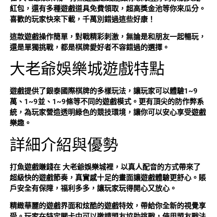
紅包，還有多種遊戲道具免費領取，超高獎金池等你來瓜分。
喜歡的玩家快來下載，千萬別錯過這些好康！
這款遊戲操作簡單，對戰精彩刺激，無論是和朋友一起暢玩，
還是單獨挑戰，都是棋牌愛好者不容錯過的選擇。
大老爺娛樂城遊戲特點
遊戲提供了銀泰國際棋牌的多樣玩法，讓玩家可以體驗1~9
萬、1~9並、1~9條等不同的遊戲模式。更有頂尖的防作弊系
統，為玩家營造透明綠色的競技環境，讓你可以安心享受遊戲
樂趣。
詳細介紹與優勢
打魚遊戲賺錢在 大老爺娛樂城裡，以真人配音的方式帶來了
超級快的遊戲節奏，真實感十足的畫面讓遊戲體驗更舒心。賬
戶安全有保障，福利多多，讓玩家玩得開心又放心。
精緻華麗的遊戲界面和炫酷的遊戲特效，帶給你全新的視覺享
受。玩家在特定關卡中可以邀請盟友協助挑戰，使用盟友戰法