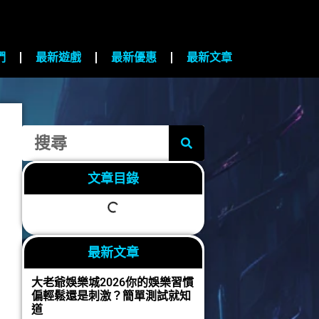
們
最新遊戲
最新優惠
最新文章
文章目錄
最新文章
大老爺娛樂城2026你的娛樂習慣
偏輕鬆還是刺激？簡單測試就知
道