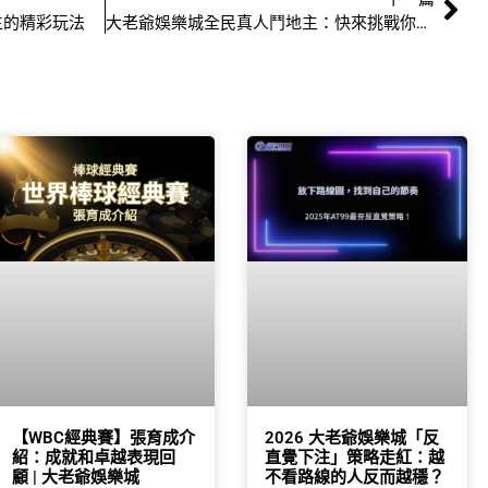
主的精彩玩法
大老爺娛樂城全民真人鬥地主：快來挑戰你的運氣和技巧！
【WBC經典賽】張育成介
2026 大老爺娛樂城「反
紹：成就和卓越表現回
直覺下注」策略走紅：越
顧 | 大老爺娛樂城
不看路線的人反而越穩？