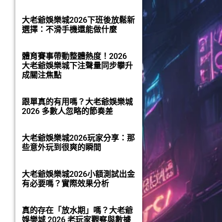
大老爺娛樂城2026下班後放鬆新
選擇：不滑手機還能做什麼
體育賽事帶動整體熱度！2026
大老爺娛樂城下注聲量同步攀升
成關注焦點
跟單真的有用嗎？大老爺娛樂城
2026 多數人忽略的節奏差
大老爺娛樂城2026玩家分享：那
些意外玩到很爽的瞬間
大老爺娛樂城2026小額測試出金
有必要嗎？實際效果分析
真的存在「放水期」嗎？大老爺
娛樂城 2026 老玩家觀察與數據