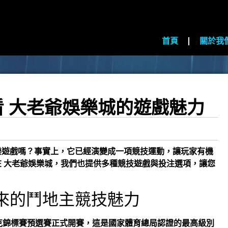
首頁
關於我
 大老爺娛樂城的遊戲魅力
樂遊戲嗎？事實上，它已經演變成一項競技運動，讓玩家有機
 大老爺娛樂城，我們也提供多種競技遊戲與投注選項，讓您
來的鬥地主競技魅力
克錦標賽預選賽正式開賽，這是國家體育總局認證的最高級別