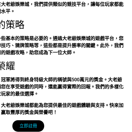
在大老爺娛樂城，我們提供類似的競技平台，讓每位玩家都能
戲水平。
的策略
一些基本的策略是必要的。通過大老爺娛樂城的遊戲平台，您
牌技巧、猜牌策略等，這些都是提升勝率的關鍵。此外，我們
用的遊戲攻略，助您成為下一位大師。
榮耀
冠軍將得到終身特級大師的稱號與500萬元的獎金。大老爺
讓您在享受遊戲的同時，還能贏得實際的回報。我們的多樣化
位玩家的最佳選擇。
，大老爺娛樂城都能為您提供最佳的遊戲體驗與支持。快來加
，贏取豐厚的獎金與榮譽吧！
立即註冊