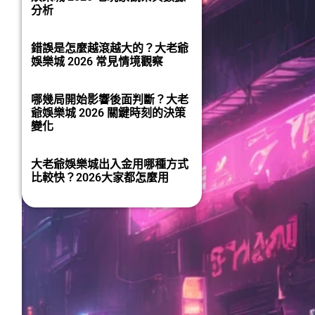
分析
錯誤是怎麼越滾越大的？大老爺
娛樂城 2026 常見情境觀察
哪幾局開始影響後面判斷？大老
爺娛樂城 2026 關鍵時刻的決策
變化
大老爺娛樂城出入金用哪種方式
比較快？2026大家都怎麼用