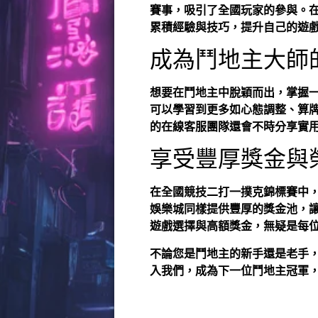
賽事，吸引了全國玩家的參與。
累積經驗與技巧，提升自己的遊
成為鬥地主大師
想要在鬥地主中脫穎而出，掌握
可以學習到更多如心態調整、算
的在線客服團隊還會不時分享實
享受豐厚獎金與
在全國競技二打一撲克錦標賽中，
娛樂城同樣提供豐厚的獎金池，
遊戲選擇與高額獎金，無疑是每
不論您是鬥地主的新手還是老手
入我們，成為下一位鬥地主冠軍