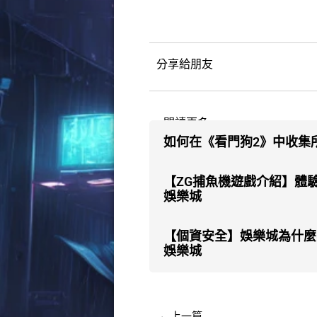
分享給朋友
閱讀更多
如何在《看門狗2》中收集
【ZG捕魚機遊戲介紹】體驗
娛樂城
【個資安全】娛樂城為什麼
娛樂城
上一篇