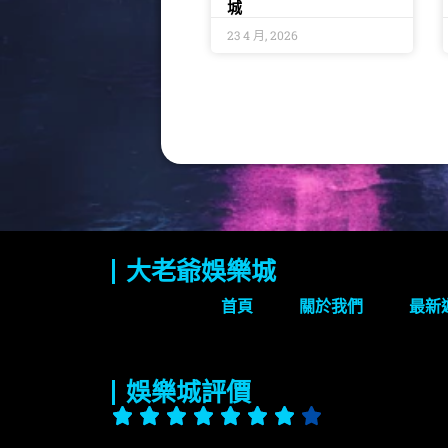
城
23 4 月, 2026
大老爺娛樂城
首頁
關於我們
最新
娛樂城評價