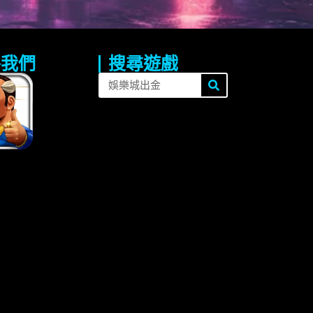
絡我們
搜尋遊戲