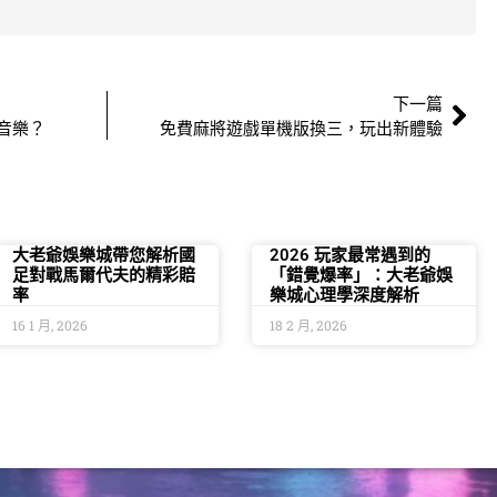
下一篇
音樂？
免費麻將遊戲單機版換三，玩出新體驗
大老爺娛樂城帶您解析國
2026 玩家最常遇到的
足對戰馬爾代夫的精彩賠
「錯覺爆率」：大老爺娛
率
樂城心理學深度解析
16 1 月, 2026
18 2 月, 2026