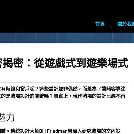
首頁
關於我
密揭密：從遊戲式到遊樂場式
沒有時鐘和窗戶呢？這些設計並非偶然，而是為了讓賭客專注
真的是賭場設計的關鍵嗎？事實上，現代賭場的設計已經不再
魅力
傳統設計大師Bill Friedman曾深入研究賭場的室內設