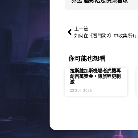
界盃 體彩陪您快樂看球
上一篇
如何在《看門狗2》中收集所有
你可能也想看
拉斯維加斯機場老虎機再
創百萬獎金，讓旅程更刺
激
22 3 月, 2026