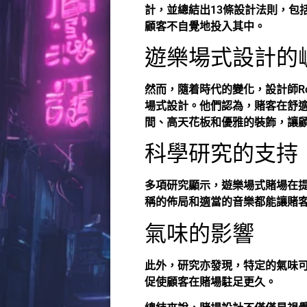
計，並總結出13條設計法則，包
顧客不自覺地投入其中。
遊樂場式設計的
然而，隨着時代的變化，設計師Roge
場式設計。他們認為，賭客在舒
間、高天花板和優雅的裝飾，讓
科學研究的支持
多項研究顯示，遊樂場式賭場在
稱的佈局和適當的音樂都能讓賭
氣味的影響
此外，研究亦發現，特定的氣味
促使顧客在賭場駐足更久。