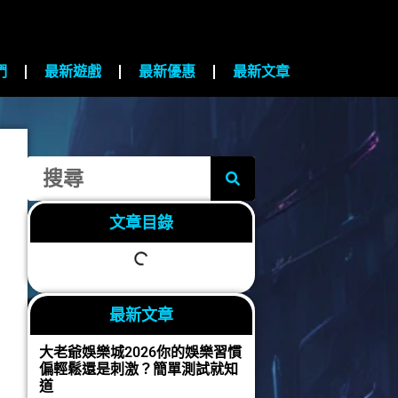
們
最新遊戲
最新優惠
最新文章
文章目錄
最新文章
大老爺娛樂城2026你的娛樂習慣
偏輕鬆還是刺激？簡單測試就知
道