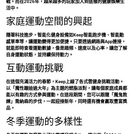
戰。而在2026年，越來越多的玩家加入到這樣的健康娛樂生
活中。
家庭運動空間的興起
隨著科技進步，智能化健身設備如Keep智能跑步機、智能動
感單車等，讓運動變得更加便捷。只要透過網路與App連接，
就能即時查看運動數據，像是踏頻、速度以及心率，讓您了解
自身運動狀態，並持續保持動力。
互動運動挑戰
在這個充滿活力的春節，Keep上線了各式雲健身挑戰活動。
以「魔性蹦迪過大年」為主題的燃脂派對，讓每個家庭成員都
能以有趣的方式參與運動。在這段期間，您可以跟隨「魔鬼教
練」喬納森的步伐，一起迎接新年，同時還有機會贏取豐富獎
品。
冬季運動的多樣性