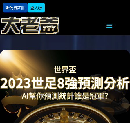
免費註冊
登入