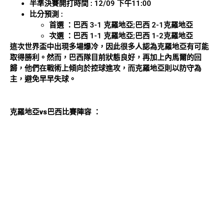
半準決賽開打時間 : 12/09 下午11:00
比分預測 :
首選 ：巴西 3-1 克羅地亞;巴西 2-1克羅地亞
次選 ：巴西 1-1 克羅地亞;巴西 1-2克羅地亞
這次世界盃中出現多場爆冷，因此很多人認為克羅地亞有可能
取得勝利。然而，巴西隊目前狀態良好，再加上內馬爾的回
歸，他們在戰術上傾向於控球進攻，而克羅地亞則以防守為
主，避免早早失球。
克羅地亞vs巴西比賽陣容
：