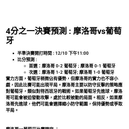
4分之一決賽預測 : 摩洛哥vs葡萄
牙
半準決賽開打時間 : 12/10 下午11:00
比分預測 :
首選：摩洛哥 0-2 葡萄牙 ; 摩洛哥 0-1 葡萄牙
次選：摩洛哥 1-2 葡萄牙; 摩洛哥 1-0 葡萄牙
實力方面，葡萄牙稍微佔有優勢，但摩洛哥的實力也不容小
覷，因此比賽可能出現平局。摩洛哥主要以防守反擊的策略應
對葡萄牙，類似對待西班牙的戰術。如果葡萄牙先進球，摩洛
哥可能會被迫發動攻擊，處於比較被動的局面。相反，如果摩
洛哥先進球，他們可能會選擇縮小防守範圍，保持優勢或爭取
平局。