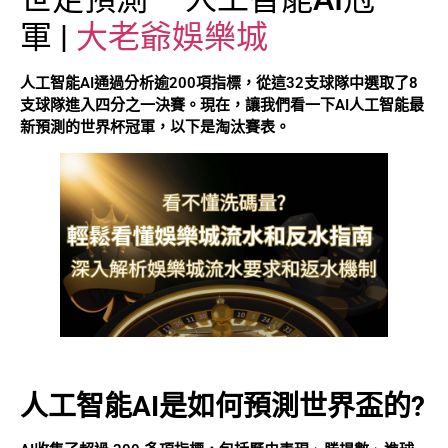
軍 |
大老爺娛樂城
人工智能AI通過分析逾200項指標，從這32支球隊中選取了8
支球隊進入四分之一決賽。現在，讓我們看一下AI人工智能最
新預測的世界杯冠軍，以下是淘汰賽表。
人工智能AI是如何預測世界盃的?