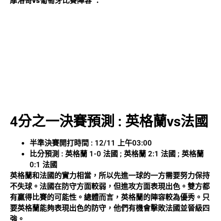
摩洛哥vs葡萄牙比賽陣容
：
4分之一決賽預測 : 英格蘭vs法國
半準決賽開打時間 : 12/11 上午03:00
比分預測 : 英格蘭 1-0 法國 ; 英格蘭 2:1 法國 ; 英格蘭
0:1 法國
英格蘭和法國的實力相當，所以先進一球的一方需要努力保持
不失球。法國在防守方面較弱，但進攻方面表現出色。雙方都
有贏得比賽的可能性。總體而言，英格蘭的陣容較為優秀。只
要英格蘭能夠表現出色的防守，他們有機會擊敗法國並晉級四
強。