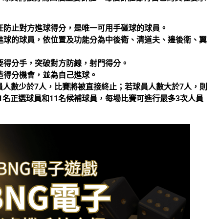
責任防止對方進球得分，是唯一可用手碰球的球員。
手進球的球員，依位置及功能分為中後衛、清道夫、邊後衛、翼
主要得分手，突破對方防線，射門得分。
創造得分機會，並為自己進球。
球員人數少於7人，比賽將被直接終止；若球員人數大於7人，則
1名正選球員和11名候補球員，每場比賽可進行最多3次人員