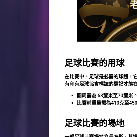
足球比賽的用球
在比賽中，足球是必需的球體，
有印有足球協會標誌的標記才能
圓周需為 68釐米至70釐米
比賽前重量需為410克至45
足球比賽的場地
一般足球比賽場地為長方形，其邊線