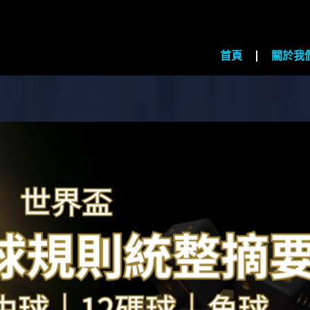
首頁
關於我