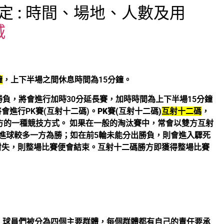
規定 : 時間、場地、人數及用
城
鐘
，上下半場之間休息時間為15分鐘。
勝負，將會進行加時30分延長賽，加時時間為上下半場15分鐘
會進行PK賽(互射十二碼)。
PK賽(互射十二碼)
互射十二碼
，
方的一種競技方式。 如果在一般的淘汰賽中，常會以雙方互射
進球較多一方為勝；如在前5輪未能分出勝負，則會進入驟死
射失，則整場比賽便會結束。互射十二碼勝方即獲得整場比賽
，球員們被分為四個主要群體，每個群體都有自己的責任要承