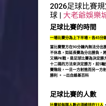
2026足球比賽
球 |
大老爺娛樂
足球比賽的時間
一場比賽分為上下半場，各45分
當比賽雙方在90分鐘內無法分出
不休息，如延長賽為分出勝負，將
又稱PK戰，是足球比賽為決定勝
十二碼的方法來決定勝方，前5輪
賽階段，一旦一方射進而另一方
勝利 。 —出自維基百科
足球比賽的人數
比賽前每隊人數必須維持在11人