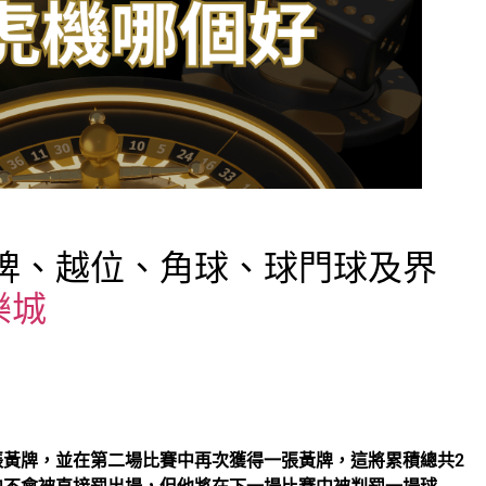
牌、越位、角球、球門球及界
樂城
張黃牌，並在第二場比賽中再次獲得一張黃牌，這將累積總共2