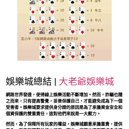
娛樂城總結 |
大老爺娛樂城
網路世界發達，使得線上娛樂活動不斷增加。然而，詐騙也隨
之而來，只有提高警覺，妥善保護自己，才能避免成為下一個
受害者。娛樂城要求提供身分證的原因是為了承擔資金安全和
個資保護的雙重責任，這對他們來說是一大壓力。
然而，為了保障所有玩家的權益，娛樂城願意承擔重責，提供