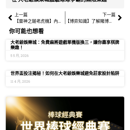
上一篇
下一篇
【雷神之鎚老虎機】內容介紹｜RSG電子｜熱門遊戲排行 | 大老爺娛樂城
【博弈知識】了解賭博網站的合法性、法律問題及線上賭博App的優勢與風險 | 大老爺娛樂城
你可能也想看
大老爺娛樂城：免費麻將遊戲單機版換三，讓你盡享棋牌
樂趣！
5 5 月, 2026
世界盃投注揭秘！如何在大老爺娛樂城避免莊家設計陷阱
11 4 月, 2026