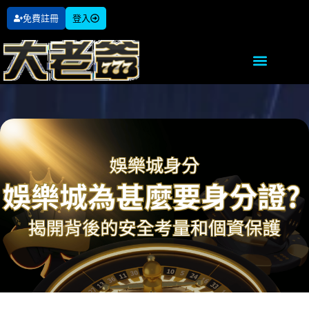
免費註冊
登入