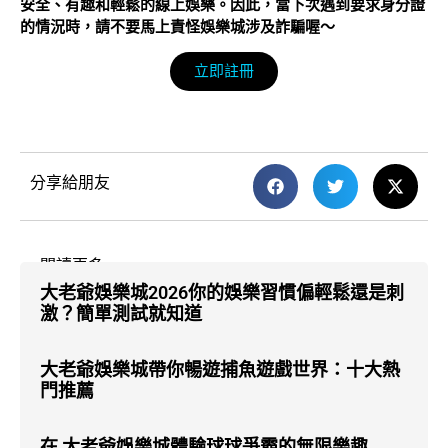
安全、有趣和輕鬆的線上娛樂。因此，當下次遇到要求身分證
的情況時，請不要馬上責怪娛樂城涉及詐騙喔～
立即註冊
分享給朋友
閱讀更多
大老爺娛樂城2026你的娛樂習慣偏輕鬆還是刺
激？簡單測試就知道
大老爺娛樂城帶你暢遊捕魚遊戲世界：十大熱
門推薦
在 大老爺娛樂城體驗球球爭霸的無限樂趣