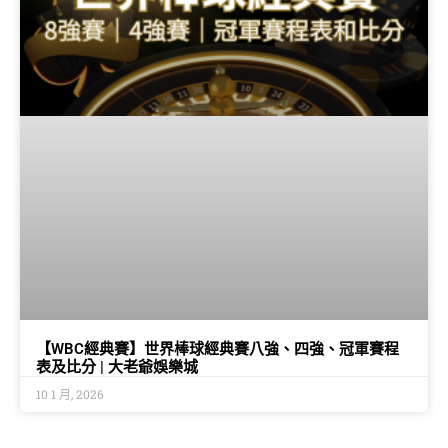
【WBC經典賽】世界棒球經典賽八強、四強、冠軍賽程
表及比分 | 大老爺娛樂城
10 1 月, 2026