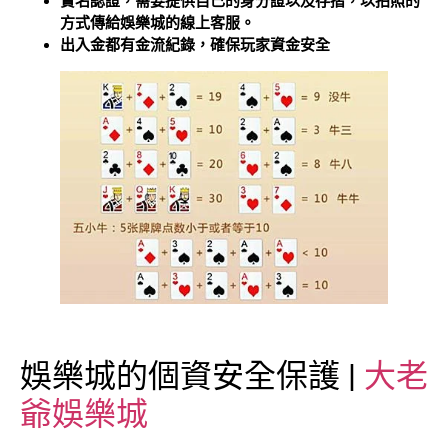
實名認證，需要提供自己的身分證以及存摺，以拍照的
方式傳給娛樂城的線上客服。
出入金都有金流紀錄，確保玩家資金安全
娛樂城的個資安全保護 |
大老
爺娛樂城