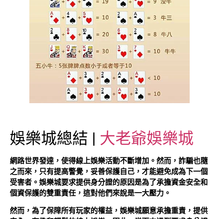
娛樂城總結 |
大老爺娛樂城
網路世界發達，使得線上娛樂活動不斷增加。然而，詐騙也隨
之而來，只有提高警覺，妥善保護自己，才能避免成為下一個
受害者。娛樂城要求提供身分證的原因是為了承擔資金安全和
個資保護的雙重責任，這對他們來說是一大壓力。
然而，為了保障所有玩家的權益，娛樂城願意承擔重責，提供