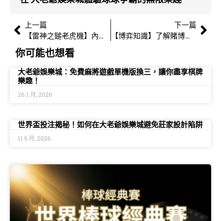
上一篇
下一篇
【雷神之鎚老虎機】內容介紹｜RSG電子｜熱門遊戲排行 | 大老爺娛樂城
【博弈知識】了解賭博網站的合法性、法律問題及線上賭博App的優勢與風險 | 大老爺娛樂城
你可能也想看
大老爺娛樂城：免費麻將遊戲單機版換三，讓你盡享棋牌
樂趣！
26 1 月, 2026
世界盃投注揭秘！如何在大老爺娛樂城避免莊家設計陷阱
11 5 月, 2026