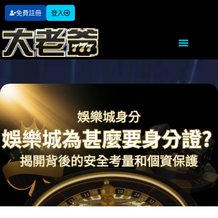
免費註冊
登入