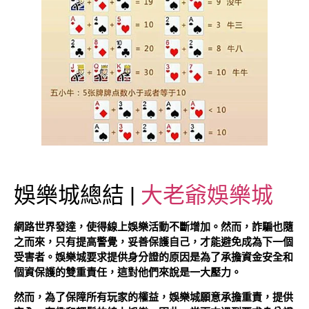
娛樂城總結 |
大老爺娛樂城
網路世界發達，使得線上娛樂活動不斷增加。然而，詐騙也隨
之而來，只有提高警覺，妥善保護自己，才能避免成為下一個
受害者。娛樂城要求提供身分證的原因是為了承擔資金安全和
個資保護的雙重責任，這對他們來說是一大壓力。
然而，為了保障所有玩家的權益，娛樂城願意承擔重責，提供