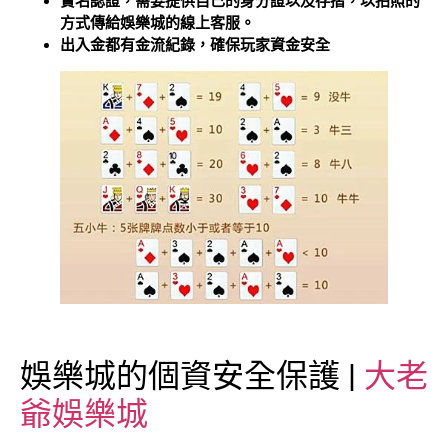
實名認證，需要提供自己的身分證以及存摺，以拍照的
方式傳給娛樂城的線上客服。
出入金都有金流紀錄，確保玩家資金安全
娛樂城的個資安全保護 |
大老
爺娛樂城