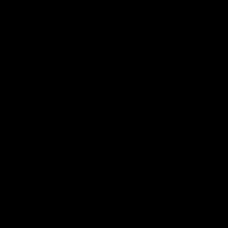
更好，因為它擁有更好的安全措施、更先進的技術和更好
的客戶服務。