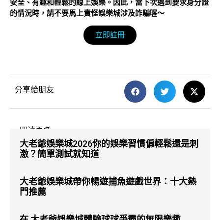
安全、有趣和輕鬆的線上娛樂。因此，當下次遇到要求身分證
的情況時，請不要馬上責怪娛樂城涉及詐騙喔～
立即註冊
分享給朋友
閱讀更多
大老爺娛樂城2026你的娛樂習慣偏輕鬆還是刺
激？簡單測試就知道
大老爺娛樂城帶你暢遊捕魚遊戲世界：十大熱
門推薦
在 大老爺娛樂城體驗球球爭霸的無限樂趣