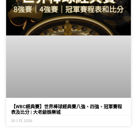
【WBC經典賽】世界棒球經典賽八強、四強、冠軍賽程
表及比分 | 大老爺娛樂城
20 1 月, 2026