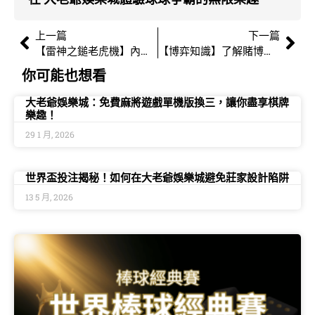
上一篇
下一篇
【雷神之鎚老虎機】內容介紹｜RSG電子｜熱門遊戲排行 | 大老爺娛樂城
【博弈知識】了解賭博網站的合法性、法律問題及線上賭博App的優勢與風險 | 大老爺娛樂城
你可能也想看
大老爺娛樂城：免費麻將遊戲單機版換三，讓你盡享棋牌
樂趣！
29 1 月, 2026
世界盃投注揭秘！如何在大老爺娛樂城避免莊家設計陷阱
13 5 月, 2026