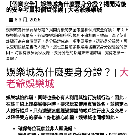
【個資安全】娛樂城為什麼要身分證？揭開背後
的安全考量和個資保護 | 大老爺娛樂城
8 3 月, 2026
娛樂城為什麼要身分證？揭開背後的安全考量和個資安全保護： 市面上
娛樂城品牌眾多，各家娛樂城的限制和規則不盡相同。然而，為了防止
詐騙行為在台灣蔓延，身分驗證成為一項重要規定。透過身分驗證，可
以查明帳號是否為人頭戶，這也是目前多數娛樂城要求身分證驗證的原
因。 時卻有很多玩家反應，要身分證的都是娛樂城詐騙，究竟怎麼一回
事呢？
娛樂城為什麼要身分證？ |
大
老爺娛樂城
娛樂城怕詐騙，同時也擔心有人利用其進行洗錢行為。因此，
在註冊線上娛樂城帳戶時，要求玩家使用真實姓名，並綁定本
人銀行帳戶。只有透過這個經過認證的帳戶進行出入金交易，
以確保雙方的權益。你也擔心詐騙，娛樂城也同樣如此。
確保每位玩家並非人頭洗錢。