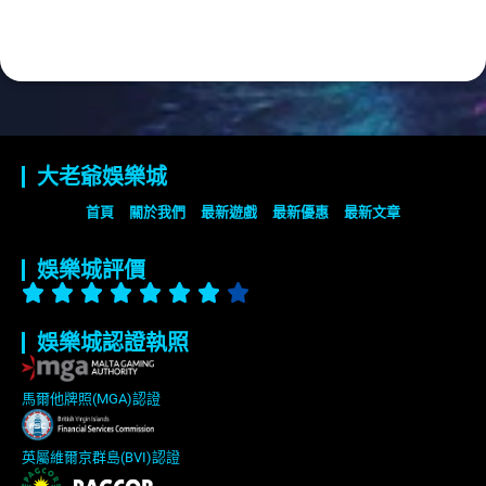
大老爺娛樂城 了解更多
大老爺娛樂城
首頁
關於我們
最新遊戲
最新優惠
最新文章
娛樂城評價
娛樂城認證執照
馬爾他牌照(MGA)認證
英屬維爾京群島(BVI)認證