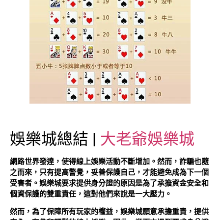
娛樂城總結 |
大老爺娛樂城
網路世界發達，使得線上娛樂活動不斷增加。然而，詐騙也隨
之而來，只有提高警覺，妥善保護自己，才能避免成為下一個
受害者。娛樂城要求提供身分證的原因是為了承擔資金安全和
個資保護的雙重責任，這對他們來說是一大壓力。
然而，為了保障所有玩家的權益，娛樂城願意承擔重責，提供