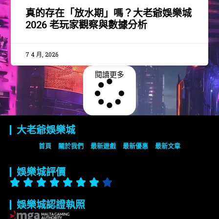
真的存在「放水期」嗎？大老爺娛樂城
2026 老玩家觀察與數據分析
7 4 月, 2026
閱讀更多
大老爺娛樂城
首頁
關於我們
最新遊戲
最新優惠
最新文章
娛樂城評價
娛樂城認證執照