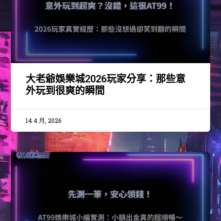
大老爺娛樂城2026玩家分享：那些意
外玩到很爽的瞬間
14 4 月, 2026