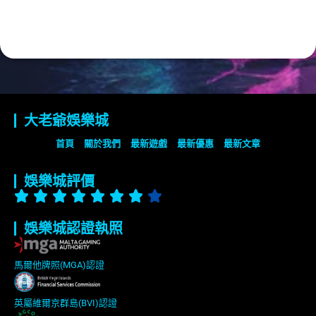
大老爺娛樂城 了解更多
大老爺娛樂城
首頁
關於我們
最新遊戲
最新優惠
最新文章
娛樂城評價
娛樂城認證執照
馬爾他牌照(MGA)認證
英屬維爾京群島(BVI)認證