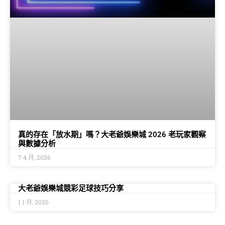
真的存在「放水期」嗎？大老爺娛樂城 2026 老玩家觀察
與數據分析
7 4 月, 2026
大老爺娛樂城競彩足球技巧分享
1 1 月, 2026