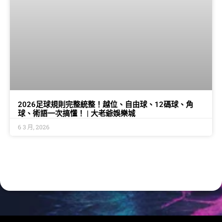
2026足球規則完整統整！越位、自由球、12碼球、角
球、術語一次搞懂！ | 大老爺娛樂城
6 3 月, 2026
大老爺娛樂城 了解更多