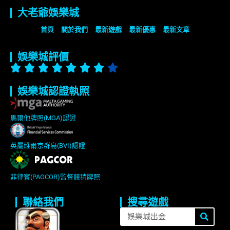
大老爺娛樂城
首頁
關於我們
最新遊戲
最新優惠
最新文章
娛樂城評價
娛樂城認證執照
馬爾他牌照(MGA)認證
英屬維爾京群島(BVI)認證
菲律賓(PAGCOR)監督競猜牌照
聯絡我們
搜尋遊戲