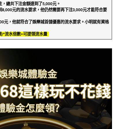
，總共下注金額達到了5,000元。
,000元的流水要求，他仍然需要再下注3,000元才能符合要
000元，他就符合了娛樂城首儲優惠的流水要求。小明就有資格
額)*流水倍數=可提領流水量