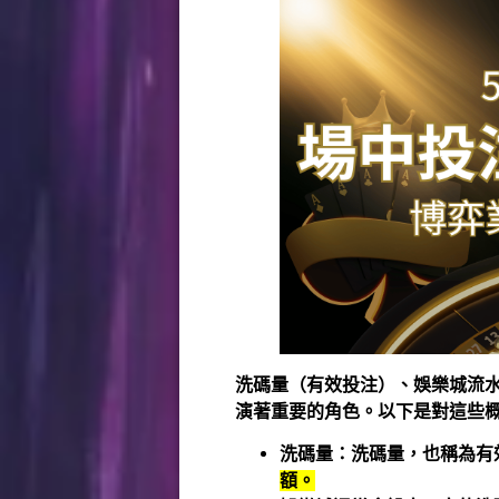
洗碼量（有效投注）、娛樂城流
演著重要的角色。以下是對這些
洗碼量
：洗碼量，也稱為有
額。