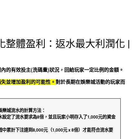
化整體盈利：返水最大利潤化 |
內的有效投主(洗碼量)狀況，回給玩家一定比例的金額。
損失並增加盈利的可能性。
對於長期在娛樂城活動的玩家而
。
娛樂城流水的計算方法：
設定了流水要求為8倍，並且玩家小明存入了1,000元的資金
計下注達到8,000元（1,000元 x 8倍）才能符合流水要