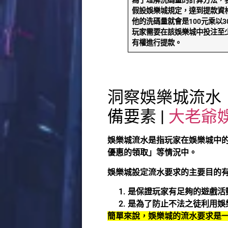
為了理解洗碼量的計算方法，
假設娛樂城規定，達到提款資格
他的洗碼量就會是100元乘以3
玩家需要在該娛樂城中投注至少3
有權進行提款。
洞察娛樂城流水
備要素 |
大老爺
娛樂城流水是指玩家在娛樂城中
優惠的領取」等情況中。
娛樂城設定流水要求的主要目的有
是保證玩家有足夠的遊戲活
是為了防止不法之徒利用娛
簡單來說，娛樂城的流水要求是