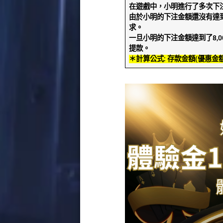
在遊戲中，小明進行了多次下注
由於小明的下注金額還沒有達到8
求。
一旦小明的下注金額達到了8,
提款。
＊計算公式: 存款金額(優惠金