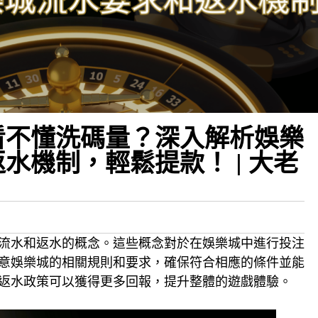
看不懂洗碼量？深入解析娛樂
水機制，輕鬆提款！ | 大老
流水和返水的概念。這些概念對於在娛樂城中進行投注
意娛樂城的相關規則和要求，確保符合相應的條件並能
返水政策可以獲得更多回報，提升整體的遊戲體驗。