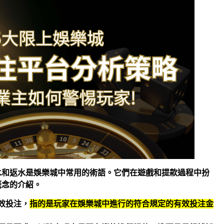
水和返水是娛樂城中常用的術語。它們在遊戲和提款過程中扮
概念的介紹。
效投注，
指的是玩家在娛樂城中進行的符合規定的有效投注金