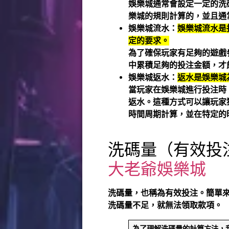
娛樂城通常會設定一定的洗
樂城的規則計算的，並且通
娛樂城流水
：
娛樂城流水是
定的要求。
為了確保玩家有足夠的遊戲
中累積足夠的投注金額，才
娛樂城返水
：
返水是娛樂城
當玩家在娛樂城進行投注時
返水。這種方式可以讓玩家
時間周期計算，並在特定的
洗碼量（有效投注
大老爺娛樂城
洗碼量，也稱為有效投注。簡單
洗碼量不足，就無法領取款項。