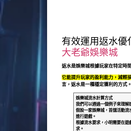
有效運用返水優
大老爺娛樂城
返水是娛樂城根據玩家在特定時間
它能提升玩家的盈利能力，減輕
言，返水是一種穩定獲利的方式
娛樂城流水計算方式
我們可以通過一個例子來理解
假設一家娛樂城，首儲活動流水
進行遊戲。
根據流水要求，小明需要在遊戲中累
求。