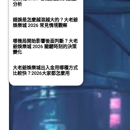
分析
錯誤是怎麼越滾越大的？大老爺
娛樂城 2026 常見情境觀察
哪幾局開始影響後面判斷？大老
爺娛樂城 2026 關鍵時刻的決策
變化
大老爺娛樂城出入金用哪種方式
比較快？2026大家都怎麼用