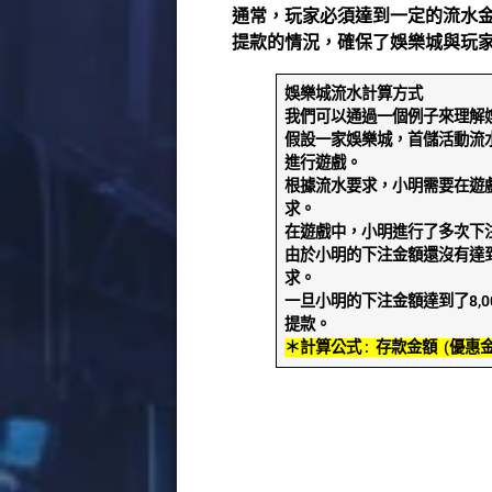
通常，玩家必須達到一定的流水
提款的情況，確保了娛樂城與玩
娛樂城流水計算方式
我們可以通過一個例子來理解
假設一家娛樂城，首儲活動流水
進行遊戲。
根據流水要求，小明需要在遊戲中累
求。
在遊戲中，小明進行了多次下注
由於小明的下注金額還沒有達到8
求。
一旦小明的下注金額達到了8,
提款。
＊計算公式 : 存款金額 (優惠