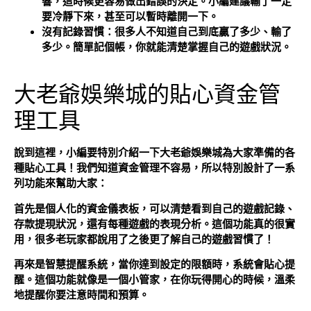
響，這時候更容易做出錯誤的決定。小編建議輸了一定
要冷靜下來，甚至可以暫時離開一下。
沒有記錄習慣
：很多人不知道自己到底贏了多少、輸了
多少。簡單記個帳，你就能清楚掌握自己的遊戲狀況。
大老爺娛樂城的貼心資金管
理工具
說到這裡，小編要特別介紹一下大老爺娛樂城為大家準備的各
種貼心工具！我們知道資金管理不容易，所以特別設計了一系
列功能來幫助大家：
首先是個人化的
資金儀表板
，可以清楚看到自己的遊戲記錄、
存款提現狀況，還有每種遊戲的表現分析。這個功能真的很實
用，很多老玩家都說用了之後更了解自己的遊戲習慣了！
再來是
智慧提醒系統
，當你達到設定的限額時，系統會貼心提
醒。這個功能就像是一個小管家，在你玩得開心的時候，溫柔
地提醒你要注意時間和預算。