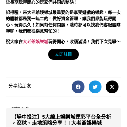
些長期玩得開心的玩家們共同的秘訣！
記得喔，來大老爺娛樂城最重要的是享受遊戲的樂趣，每一次
的體驗都是獨一無二的。做好資金管理，讓我們都能玩得開
心、玩得長久！如果有任何問題，隨時都可以找我們客服團隊
聊聊，我們都很樂意幫忙的！
祝大家在
大老爺娛樂城
玩得開心，收穫滿滿！我們下次見囉～
立即註冊
分享給朋友
閱讀更多
【場中投注】5大線上娛樂城運彩平台全分析
，滾球、走地策略分享！ | 大老爺娛樂城