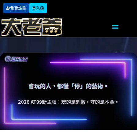
免費註冊
登入