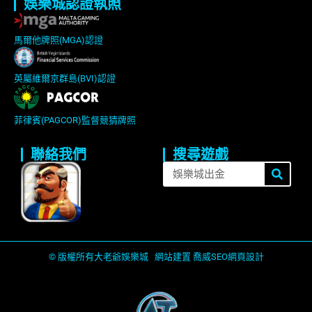
娛樂城認證執照
馬爾他牌照(MGA)認證
英屬維爾京群島(BVI)認證
菲律賓(PAGCOR)監督競猜牌照
聯絡我們
搜尋遊戲
© 版權所有
大老爺娛樂城
網站建置
喬威SEO網頁設計