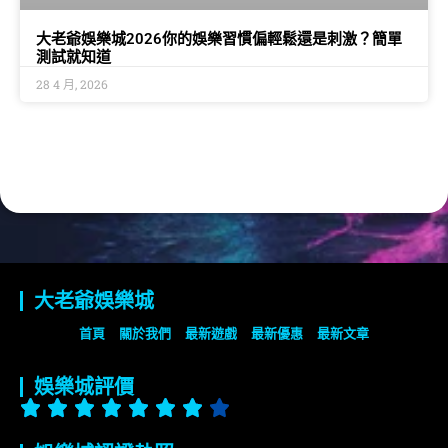
大老爺娛樂城2026你的娛樂習慣偏輕鬆還是刺激？簡單
測試就知道
28 4 月, 2026
大老爺娛樂城 了解更多
大老爺娛樂城
首頁
關於我們
最新遊戲
最新優惠
最新文章
娛樂城評價