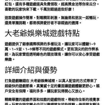
紅包，還有多種遊戲道具免費領取，超高獎金池等你來瓜分。
喜歡的玩家快來下載，千萬別錯過這些好康！
這款遊戲操作簡單，對戰精彩刺激，無論是和朋友一起暢玩，
還是單獨挑戰，都是棋牌愛好者不容錯過的選擇。
大老爺娛樂城遊戲特點
遊戲提供了銀泰國際棋牌的多樣玩法，讓玩家可以體驗1~9
萬、1~9並、1~9條等不同的遊戲模式。更有頂尖的防作弊系
統，為玩家營造透明綠色的競技環境，讓你可以安心享受遊戲
樂趣。
詳細介紹與優勢
打魚遊戲賺錢在 大老爺娛樂城裡，以真人配音的方式帶來了
超級快的遊戲節奏，真實感十足的畫面讓遊戲體驗更舒心。賬
戶安全有保障，福利多多，讓玩家玩得開心又放心。
精緻華麗的遊戲界面和炫酷的遊戲特效，帶給你全新的視覺享
受。玩家在特定關卡中可以邀請盟友協助挑戰，使用盟友戰法