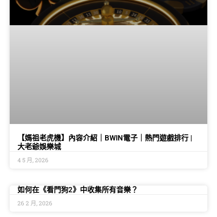
【媽祖老虎機】內容介紹｜BWIN電子｜熱門遊戲排行 |
大老爺娛樂城
4 5 月, 2026
如何在《看門狗2》中收集所有音樂？
26 2 月, 2026