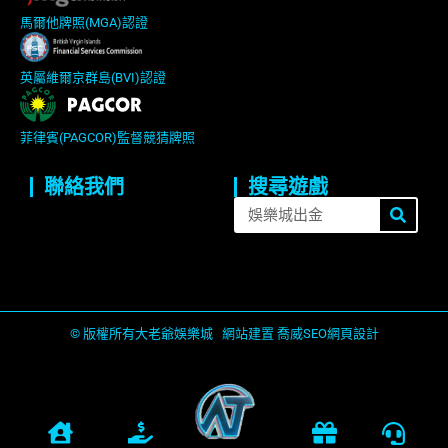
馬爾他牌照(MGA)認證
英屬維爾京群島(BVI)認證
菲律賓(PAGCOR)監督競猜牌照
聯絡我們
搜尋遊戲
© 版權所有
大老爺娛樂城
網站建置
喬威SEO網頁設計