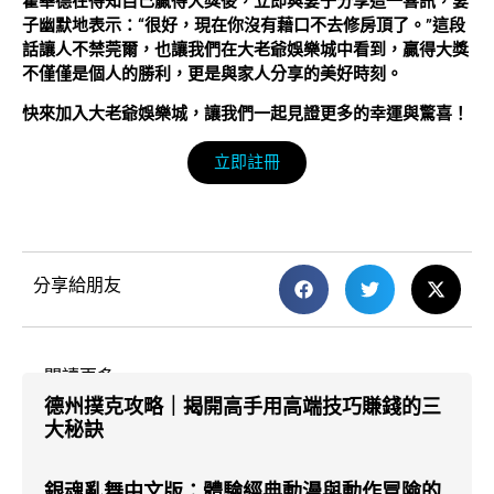
霍華德在得知自己贏得大獎後，立即與妻子分享這一喜訊，妻
子幽默地表示：“很好，現在你沒有藉口不去修房頂了。”這段
話讓人不禁莞爾，也讓我們在大老爺娛樂城中看到，贏得大獎
不僅僅是個人的勝利，更是與家人分享的美好時刻。
快來加入大老爺娛樂城，讓我們一起見證更多的幸運與驚喜！
立即註冊
分享給朋友
閱讀更多
德州撲克攻略｜揭開高手用高端技巧賺錢的三
大秘訣
銀魂亂舞中文版：體驗經典動漫與動作冒險的