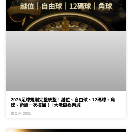
2026足球規則完整統整！越位、自由球、12碼球、角
球、術語一次搞懂！ | 大老爺娛樂城
18 2 月, 2026