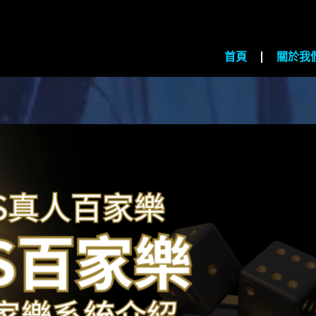
首頁
關於我