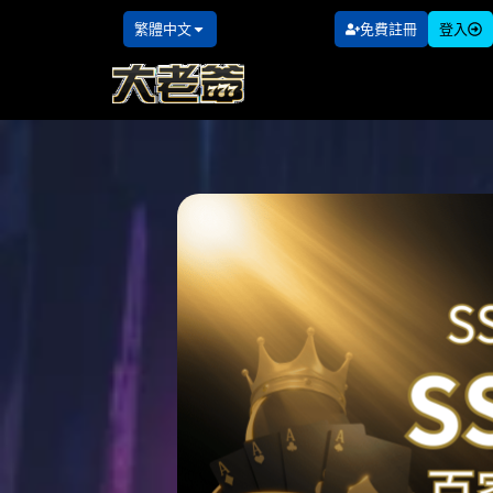
繁體中文
免費註冊
登入