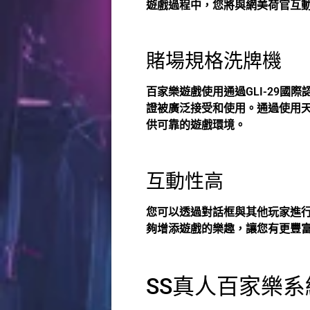
遊戲過程中，您將與網美荷官互
賭場規格洗牌機
百家樂遊戲使用通過GLI-29國
證被廣泛接受和使用。通過使用
供可靠的遊戲環境。
互動性高
您可以透過對話框與其他玩家進
夠增添遊戲的樂趣，讓您有更豐
SS真人百家樂系