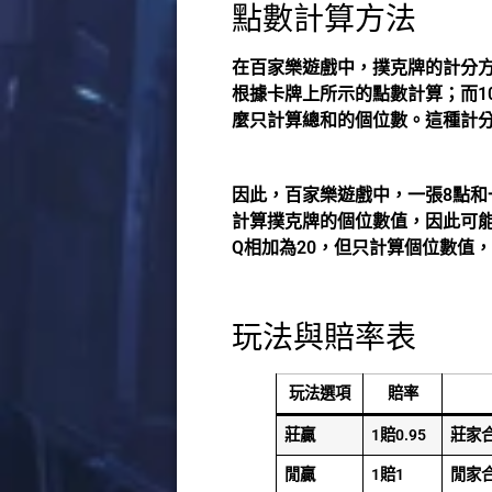
點數計算方法
在百家樂遊戲中，撲克牌的計分方
根據卡牌上所示的點數計算；而1
麼只計算總和的個位數。這種計
因此，百家樂遊戲中，一張8點和一張
計算撲克牌的個位數值，因此可能
Q相加為20，但只計算個位數值
玩法與賠率表
玩法選項
賠率
莊贏
1賠0.95
莊家
閒贏
1賠1
閒家