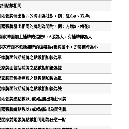
合計點數相同
前兩張牌發出相同的牌則為莊對，例：紅心8、方塊8
前兩張牌發出相同的牌則為閒對，例：方塊5、梅花5
莊兩家牌面加上補牌的張數5、6張為大，有補牌即為大
莊兩家牌面不包括補牌的樟樹為4張牌微小，即沒補牌為小
莊家牌面包括補牌之點數相加後為單
莊家牌面包括補牌之點數相加後為雙
閒家牌面包括補牌之點數相加後為單
閒家牌面包括補牌之點數相加後為雙
前兩張牌總點數以8或9點勝出為莊例牌
前兩張牌總點數以8或9點勝出為閒例牌
或閒家前兩張牌點數相同則為任意一對