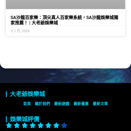
SA沙龍百家樂：頂尖真人百家樂系統，SA沙龍娛樂城獨
家推薦！ | 大老爺娛樂城
11 1 月, 2026
大老爺娛樂城 了解更多
大老爺娛樂城
首頁
關於我們
最新遊戲
最新優惠
最新文章
娛樂城評價