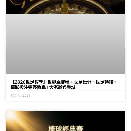
【2026世足教學】世界盃賽程、世足比分、世足轉播、
運彩投注完整教學 | 大老爺娛樂城
30 1 月, 2026