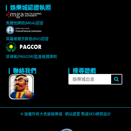
娛樂城認證執照
馬爾他牌照(MGA)認證
英屬維爾京群島(BVI)認證
菲律賓(PAGCOR)監督競猜牌照
聯絡我們
搜尋遊戲
© 版權所有
大老爺娛樂城
網站建置
喬威SEO網頁設計