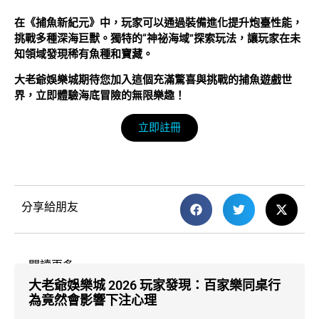
在《捕魚新紀元》中，玩家可以通過裝備進化提升炮臺性能，
挑戰多種深海巨獸。獨特的“神祕海域”探索玩法，讓玩家在未
知領域發現稀有魚種和寶藏。
大老爺娛樂城期待您加入這個充滿驚喜與挑戰的捕魚遊戲世
界，立即體驗海底冒險的無限樂趣！
立即註冊
分享給朋友
閱讀更多
大老爺娛樂城 2026 玩家發現：百家樂同桌行
為竟然會影響下注心理