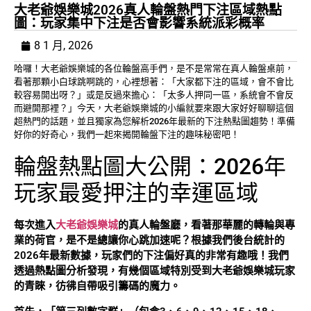
大老爺娛樂城2026真人輪盤熱門下注區域熱點
圖：玩家集中下注是否會影響系統派彩概率
8 1 月, 2026
哈囉！大老爺娛樂城的各位輪盤高手們，是不是常常在真人輪盤桌前，
看著那顆小白球跳啊跳的，心裡想著：「大家都下注的區域，會不會比
較容易開出呀？」或是反過來擔心：「太多人押同一區，系統會不會反
而避開那裡？」今天，大老爺娛樂城的小編就要來跟大家好好聊聊這個
超熱門的話題，並且獨家為您解析2026年最新的下注熱點圖趨勢！準備
好你的好奇心，我們一起來揭開輪盤下注的趣味秘密吧！
輪盤熱點圖大公開：2026年
玩家最愛押注的幸運區域
每次進入
大老爺娛樂城
的真人輪盤廳，看著那華麗的轉輪與專
業的荷官，是不是總讓你心跳加速呢？根據我們後台統計的
2026年最新數據，玩家們的下注偏好真的非常有趣哦！我們
透過熱點圖分析發現，有幾個區域特別受到大老爺娛樂城玩家
的青睞，彷彿自帶吸引籌碼的魔力。