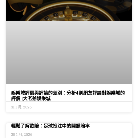
娛樂城評價與評論的差別：分析4則網友評論對娛樂城的
評價 |大老爺娛樂城
31 1 月, 2026
輕鬆了解歐賠：足球投注中的關鍵賠率
30 1 月, 2026