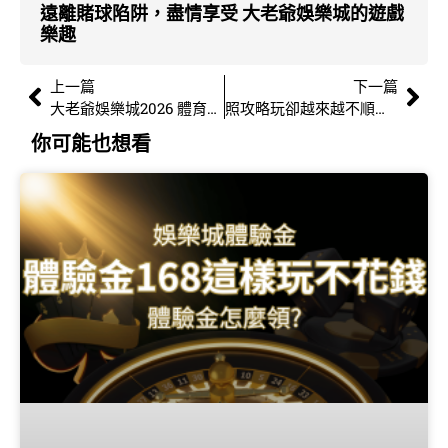
遠離賭球陷阱，盡情享受 大老爺娛樂城的遊戲
樂趣
上一篇
下一篇
大老爺娛樂城2026 體育串關真的比較好賺嗎？風險放大效果與真實勝率解析
照攻略玩卻越來越不順？大老爺娛樂城解析2026策略落差實例
你可能也想看