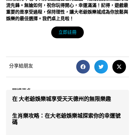
流先鋒。無論如何，祝你玩得開心，幸運滿滿！記得，遊戲最
重要的是享受過程，保持理性，讓大老爺娛樂城成為你放鬆與
娛樂的最佳選擇。我們桌上見啦！
立即註冊
分享給朋友
閱讀更多
在 大老爺娛樂城享受天天德州的無限樂趣
生肖樂攻略：在大老爺娛樂城探索你的幸運號
碼