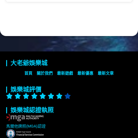
大老爺娛樂城 了解更多
大老爺娛樂城
首頁
關於我們
最新遊戲
最新優惠
最新文章
娛樂城評價
娛樂城認證執照
馬爾他牌照(MGA)認證