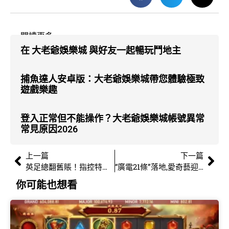
閱讀更多
在 大老爺娛樂城 與好友一起暢玩鬥地主
捕魚達人安卓版：大老爺娛樂城帶您體驗極致
遊戲樂趣
登入正常但不能操作？大老爺娛樂城帳號異常
常見原因2026
上一篇
下一篇
英足總翻舊賬！指控特里皮爾涉嫌不當投注行爲
“廣電21條”落地,愛奇藝迎來東風 流媒體網
你可能也想看