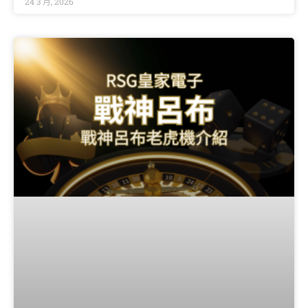
24 3 月, 2026