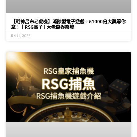
【戰神呂布老虎機】消除型電子遊戲，51000倍大獎等你
拿！｜RSG電子 | 大老爺娛樂城
5 4 月, 2026