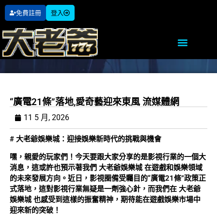
免費註冊
登入
“廣電21條”落地,愛奇藝迎來東風 流媒體網
11 5 月, 2026
# 大老爺娛樂城：迎接娛樂新時代的挑戰與機會
嘿，親愛的玩家們！今天要跟大家分享的是影視行業的一個大
消息，這或許也預示著我們 大老爺娛樂城 在遊戲和娛樂領域
的未來發展方向。近日，影視圈備受矚目的“廣電21條”政策正
式落地，這對影視行業無疑是一劑強心針，而我們在 大老爺
娛樂城 也感受到這樣的振奮精神，期待能在遊戲娛樂市場中
迎來新的突破！