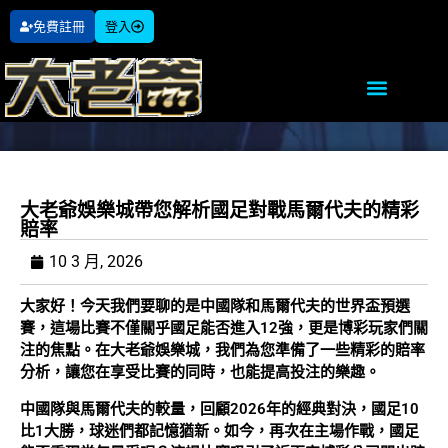
免費註冊
登入
大老爺娛樂城帶您解析國足對戰馬爾代夫的精彩
賠率
10 3 月, 2026
大家好！今天我們要聊的是中國隊和馬爾代夫的世界盃預選
賽，這場比賽不僅關乎國足能否進入12強，更是博彩玩家們關
注的焦點。在大老爺娛樂城，我們為您準備了一些精彩的賠率
分析，讓您在享受比賽的同時，也能提高投注的樂趣。
中國隊與馬爾代夫的較量，回顧2026年的經典對決，國足10
比1大勝，球迷們都記憶猶新。如今，再次在主場作戰，國足