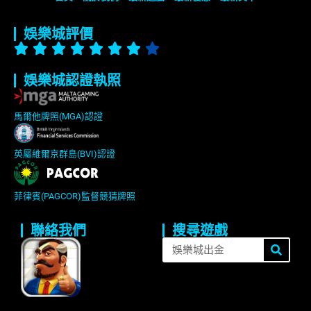
娛樂城評價
娛樂城認證執照
馬爾他牌照(MGA)認證
英屬維爾京群島(BVI)認證
菲律賓(PAGCOR)監督競猜牌照
聯絡我們
搜尋遊戲