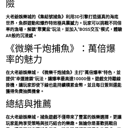
險
大老爺娛樂城的《集結號捕魚》利用3D引擎打造逼真的海底
世界，魚群遊動和爆炸特效極具震撼力。玩家可以挑戰不同倍
率的漁場，解鎖“聚寶盆”玩法，並加入“BOSS交互”模式，體驗
AR般的沉浸感。
《微樂千炮捕魚》：萬倍爆
率的魅力
在大老爺娛樂城，《微樂千炮捕魚》主打“萬倍爆率”特色，並
提供“幸運連鎖”玩法，讓爆率最高達10000倍。遊戲支持離線
掛機，讓玩家即使下線也能持續積累金幣，並且每日簽到還能
獲得免費抽獎機會。
總結與推薦
在大老爺娛樂城，捕魚遊戲不僅帶來了豐富的娛樂選擇，更讓
玩家能夠享受策略與技巧結合的樂趣。無論你是喜歡挑戰自