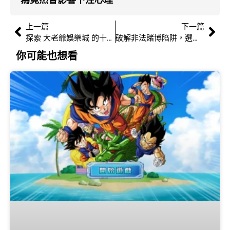
上一篇
下一篇
探索 大老爺娛樂城 的十大捕魚遊戲精選
破解非法賭博陷阱，選擇安全娛樂首選 大老爺娛樂城
你可能也想看