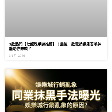
3款熱門【七龍珠手遊推薦】！最後一款竟然還能召喚神
龍助你賺錢？
3 4 月, 2026