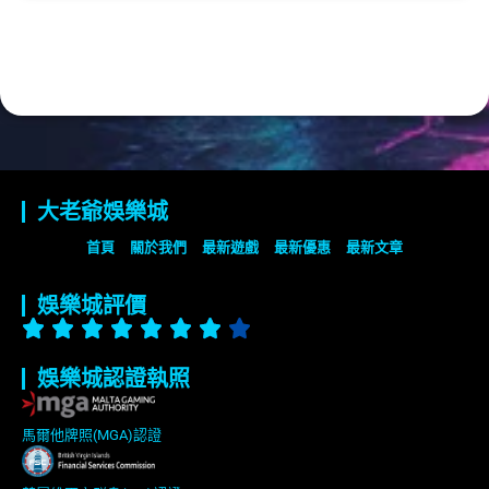
大老爺娛樂城 了解更多
大老爺娛樂城
首頁
關於我們
最新遊戲
最新優惠
最新文章
娛樂城評價
娛樂城認證執照
馬爾他牌照(MGA)認證