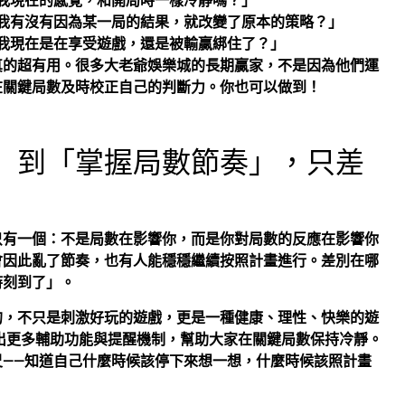
我現在的感覺，和開局時一樣冷靜嗎？」
我有沒有因為某一局的結果，就改變了原本的策略？」
我現在是在享受遊戲，還是被輸贏綁住了？」
真的超有用。很多大老爺娛樂城的長期贏家，不是因為他們運
在關鍵局數及時校正自己的判斷力
。你也可以做到！
」到「掌握局數節奏」，只差
只有一個：
不是局數在影響你，而是你對局數的反應在影響你
會因此亂了節奏，也有人能穩穩繼續按照計畫進行。差別在哪
時刻到了」。
的，不只是刺激好玩的遊戲，更是一種
健康、理性、快樂的遊
推出更多輔助功能與提醒機制，幫助大家在關鍵局數保持冷靜。
尺——知道自己什麼時候該停下來想一想，什麼時候該照計畫