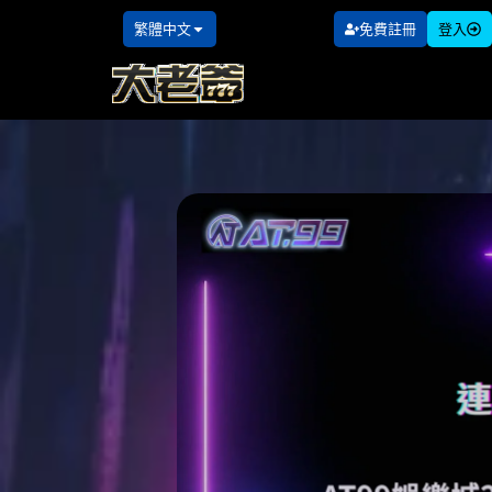
繁體中文
免費註冊
登入