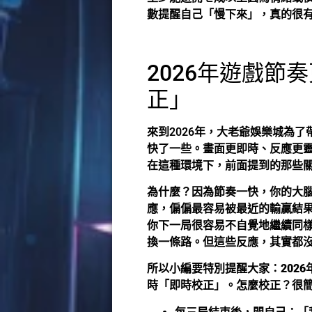
數提醒自己「慢下來」，真的很
2026年遊戲節
正」
來到2026年，大老爺娛樂城為
快了一些。畫面更即時、反應更
在這種環境下，前面提到的那些
為什麼？因為節奏一快，你的大
應，偏偏最容易被最近的輸贏結
你下一局很容易不自覺地繼續同
換一條路。但這些反應，其實都
所以小編要特別提醒大家：
20
時「即時校正」
。怎麼校正？很