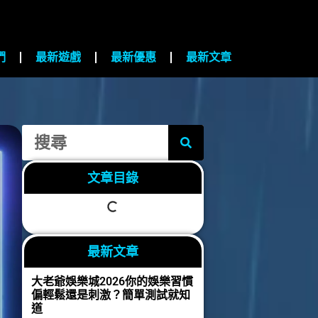
們
最新遊戲
最新優惠
最新文章
文章目錄
最新文章
大老爺娛樂城2026你的娛樂習慣
偏輕鬆還是刺激？簡單測試就知
道