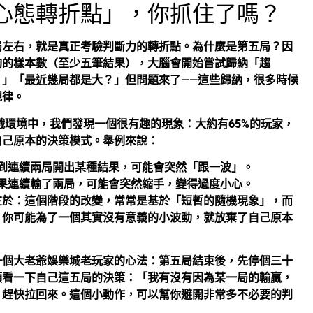
心態轉折點」，你抓住了嗎？
局左右，就是真正考驗判斷力的轉折點
。為什麼是第五局？因
夠的樣本數（至少五筆結果），大腦會開始嘗試歸納「趨
？」「最近幾局都是大？」但問題來了——這些歸納，很多時候
規律。
遊戲環境中，我們發現一個很有趣的現象：
大約有65%的玩家，
自己原本的決策模式
。舉例來說：
到連續兩局開出某種結果，可能會突然「跟一波」。
果連續輸了兩局，可能會突然縮手，變得過度小心。
在於：
這個階段的改變，常常是基於「短暫的隨機現象」，而
，你可能為了一個其實沒有意義的小波動，就放棄了自己原本
？
一個大老爺娛樂城老玩家的心法：
第五局結束後，先停個三十
頭看一下自己這五局的決策：「我有沒有因為某一局的輸贏，
，趕快拉回來。這個小動作，可以幫你避開非常多不必要的判