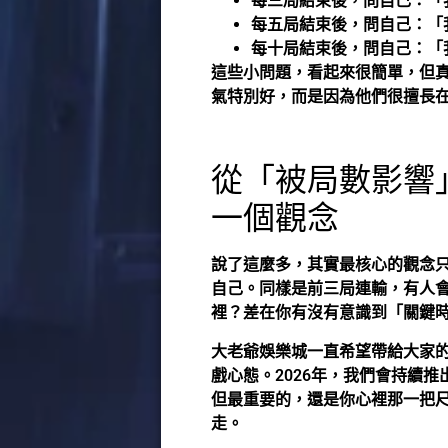
每三局結束後，問自己：「
每五局結束後，問自己：「
每十局結束後，問自己：「
這些小問題，看起來很簡單，但
氣特別好，而是因為他們很擅長
從「被局數影響
一個觀念
說了這麼多，其實最核心的觀念
自己
。同樣是前三局連輸，有人
裡？差在你有沒有意識到「關鍵
大老爺娛樂城一直希望帶給大家
戲心態
。2026年，我們會持續
但最重要的，還是你心裡那一把
走。