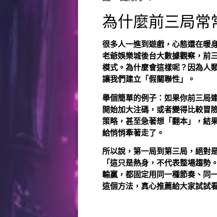
為什麼前三局常
很多人一進到遊戲，心態還在暖
老爺娛樂城後台大數據觀察，
前
模式
。為什麼會這樣呢？因為人
讓我們建立「假關聯性」。
舉個簡單的例子：如果你前三局
開始加大注碼，或者變得比較冒
策略，甚至急著想「翻本」，結
給悄悄牽著走了。
所以說，
第一局到第三局，絕對
「這只是熱身，不代表整場趨勢
輸贏，都固定用同一種節奏、同
這個方法，真心推薦給大家試試