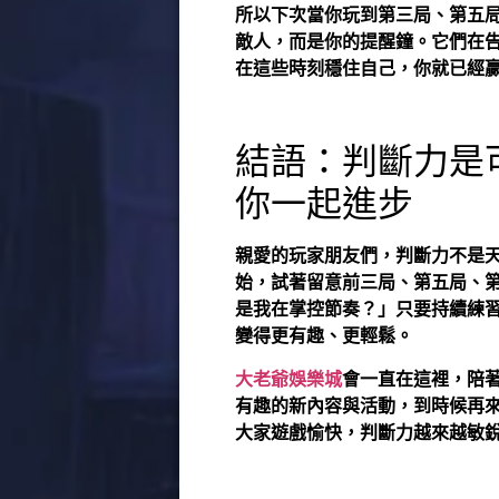
所以下次當你玩到第三局、第五
敵人，而是你的提醒鐘
。它們在
在這些時刻穩住自己，你就已經
結語：判斷力是
你一起進步
親愛的玩家朋友們，判斷力不是
始，試著留意前三局、第五局、
是我在掌控節奏？」只要持續練
變得更有趣、更輕鬆。
大老爺娛樂城
會一直在這裡，陪著
有趣的新內容與活動，到時候再
大家遊戲愉快，判斷力越來越敏