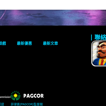
大老爺娛樂城 了解更多
聯
遊戲
最新優惠
最新文章
菲律賓(PAGCOR)監督競
認證