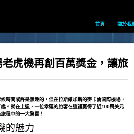
首頁
關於我
場老虎機再創百萬獎金，讓旅
等候時間或許是無趣的，但在拉斯維加斯的麥卡倫國際機場，
趣。就在上週，一位幸運的旅客在這裡贏得了近100萬美元
是旅程中的一大驚喜！
機的魅力