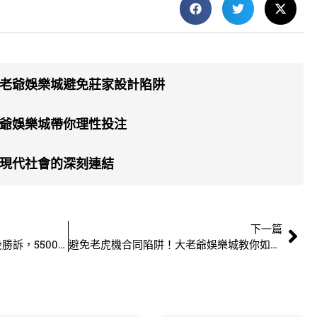
老爺娛樂城避免莊家設計陷阱
爺娛樂城帶你理性投注
現代社會的深刻連結
下一篇
越南賭場爭議：美國玩家三年後勝訴，5500萬美元獎金仍未知
避免老虎機合同陷阱！大老爺娛樂城教你如何保護自己