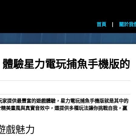
首頁
關於我
：體驗星力電玩捕魚手機版的
玩家提供最豐富的遊戲體驗，星力電玩捕魚手機版就是其中的
於精美畫風與真實音效中，還提供多種玩法讓你挑戰自我，贏
遊戲魅力