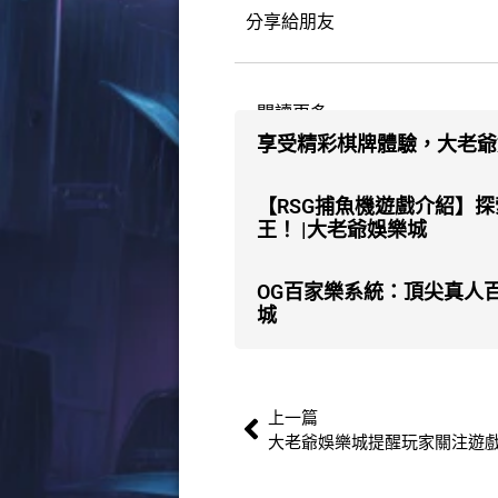
分享給朋友
閱讀更多
享受精彩棋牌體驗，大老爺
【RSG捕魚機遊戲介紹】
王！ |大老爺娛樂城
OG百家樂系統：頂尖真人百
城
上一篇
大老爺娛樂城提醒玩家關注遊