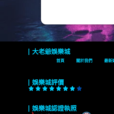
大老爺娛樂城
首頁
關於我們
最新
娛樂城評價
娛樂城認證執照