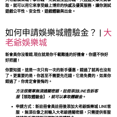
取，就可以用它來享受線上博弈的快感及優質服務，讓你測試
遊戲公平性、安全性，遊戲體驗與出金
。
如何申請娛樂城體驗金？ |
大
老爺娛樂城
新會員你沒看錯,現在就是你千載難逢的好機會，你還不快好
好把握 !
你要知道，這是一次只有一次的新手優惠，錯過了就再也沒有
了。更重要的是，你甚至不需要先花錢，它是免費的，如果你
錯過了，你肯定會後悔的。
方法很簡單無須通關密語，註冊添加LINE告訴客
服
【領取體驗金】
，就可以拿取體驗金
。
申請方式：新註冊會員註冊後添加大老爺娛樂城 LINE客
服 ，無須在像之前輸入大老爺通關密語，只需提供客服