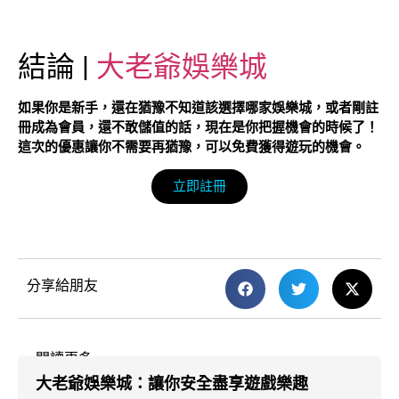
結論 |
大老爺娛樂城
如果你是新手，還在猶豫不知道該選擇哪家娛樂城，或者剛註
冊成為會員，還不敢儲值的話，現在是你把握機會的時候了！
這次的優惠讓你不需要再猶豫，可以免費獲得遊玩的機會。
立即註冊
分享給朋友
閱讀更多
大老爺娛樂城：讓你安全盡享遊戲樂趣