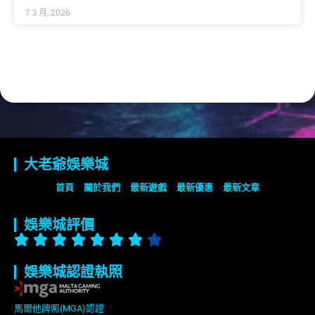
7 3 月, 2026
大老爺娛樂城 了解更多
大老爺娛樂城
首頁
關於我們
最新遊戲
最新優惠
最新文章
娛樂城評價
娛樂城認證執照
馬爾他牌照(MGA)認證