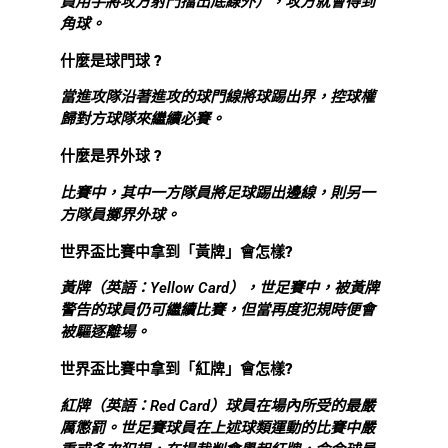
員用手將攻方射門擋出底線外），攻方就會得到
角球。
什麼是球門球 ?
當進攻隊沿著進攻的球門線將球踢出界，控球權
歸對方球隊來繼續必賽。
什麼是界外球 ?
比賽中，其中一方隊員將足球踢出邊線，則另一
方隊員擲界外球。
世界盃比賽中拿到「黃牌」會怎樣?
黃牌（英語：Yellow Card），世足賽中，被黃牌
警告的球員仍可繼續比賽，但當再度犯規時便會
被驅逐離場。
世界盃比賽中拿到「紅牌」會怎樣?
紅牌（英語：Red Card）球員在場內所受的最嚴
厲懲罰。世足賽球員在上述球類運動的比賽中嚴