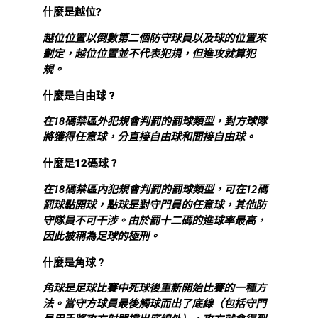
什麼是越位?
越位位置以倒數第二個防守球員以及球的位置來
劃定，越位位置並不代表犯規，但進攻就算犯
規。
什麼是自由球 ?
在18碼禁區外犯規會判罰的罰球類型，對方球隊
將獲得任意球，分直接自由球和間接自由球。
什麼是12碼球 ?
在18碼禁區內犯規會判罰的罰球類型，可在12碼
罰球點開球，點球是對守門員的任意球，其他防
守隊員不可干涉。由於罰十二碼的進球率最高，
因此被稱為足球的極刑。
什麼是角球
?
角球是足球比賽中死球後重新開始比賽的一種方
法。當守方球員最後觸球而出了底線（包括守門