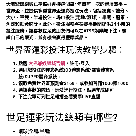
大老爺娛樂城已準備好迎接這個每4年舉辦一次的體壇盛事 –
世界盃，並提供多種世界盃運彩投注玩法。包括獨贏、讓分、
大小、單雙、半場投注、場中投注(走地/滾球)、串關、冠軍、
角球和紅黃牌等。此外，投注服務將在賽事期間提供24小時的
投注服務，讓喜歡世足的朋友們可以在AT99娛樂城下注，驗
證自己的眼光，並有機會贏得豐厚獎品。
世界盃運彩投注玩法教學步驟：
點選
大老爺娛樂城官網
，註冊/登入
選則想投注的運彩系統(OB體育系統/鑫寶體育系
統/SUPER體育系統 )
領取免費世界盃預測金$168，或參加首儲1000贈1000
選擇喜歡的隊伍、玩法進行投注，點選完成即可
下注完畢可到世足轉播查看賽事LIVE直播
世足運彩玩法總類有哪些?
讓球(全場/半場)