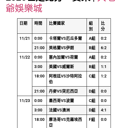
爺娛樂城
日期
時間
比賽國家
組
比
別
分
11/21
0:00
卡塔爾VS厄瓜多爾
A組
0:2
21:00
英格蘭VS伊朗
B組
6:2
11/22
0:00
塞內加爾VS荷蘭
A組
0:2
3:00
美國VS威爾斯
B組
1:1
18:00
阿根廷VS沙特阿拉
C組
1:2
伯
21:00
丹麥VS突尼西亞
D組
0:0
11/23
0:00
墨西哥VS波蘭
C組
0:0
3:00
法國VS澳洲
D組
4:1
18:00
摩洛哥VS克羅埃西
F組
0:0
亞