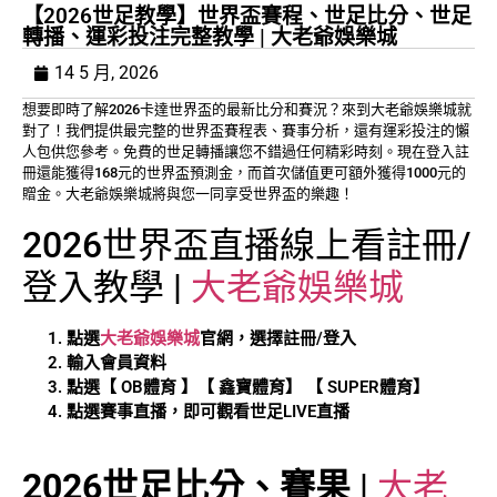
【2026世足教學】世界盃賽程、世足比分、世足
轉播、運彩投注完整教學 | 大老爺娛樂城
14 5 月, 2026
想要即時了解2026卡達世界盃的最新比分和賽況？來到大老爺娛樂城就
對了！我們提供最完整的世界盃賽程表、賽事分析，還有運彩投注的懶
人包供您參考。免費的世足轉播讓您不錯過任何精彩時刻。現在登入註
冊還能獲得168元的世界盃預測金，而首次儲值更可額外獲得1000元的
贈金。大老爺娛樂城將與您一同享受世界盃的樂趣！
2026世界盃直播線上看註冊/
登入教學 |
大老爺娛樂城
點選
大老爺娛樂城
官網，選擇註冊/登入
輸入會員資料
點選【 OB體育 】【 鑫寶體育】 【 SUPER體育】
點選賽事直播，即可觀看世足LIVE直播
2026世足比分、賽果
|
大老