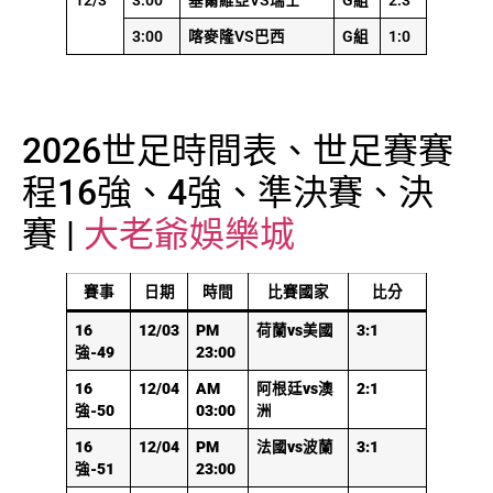
12/3
3:00
塞爾維亞VS瑞士
G組
2:3
3:00
喀麥隆VS巴西
G組
1:0
2026世足時間表、世足賽賽
程16強、4強、準決賽、決
賽 |
大老爺娛樂城
賽事
日期
時間
比賽國家
比分
16
12/03
PM
荷蘭vs美國
3:1
強-49
23:00
16
12/04
AM
阿根廷vs澳
2:1
強-50
03:00
洲
16
12/04
PM
法國vs波蘭
3:1
強-51
23:00