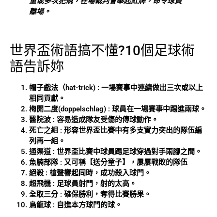
重或多次犯規，在場裁判會舉起紅牌，命令球員
離場。
世界盃術語搞不懂?10個足球術
語告訴妳
帽子戲法（hat-trick) : 一場賽事中連續做出三次或以上
相同貢獻。
梅開二度(doppelschlag) : 球員在一場賽事中踢進兩球。
醫院波 : 容易造成隊友受傷的傳球動作。
死亡之組 : 形容世界盃比賽中有多支實力突出的隊伍編
列再一組。
通渠道 : 世界盃比賽中球員踢足球穿過對手兩腳之間。
魚腩部隊 : 又可稱【送分童子】，屢屢戰敗的隊伍
絕殺 : 槍聲響起同時，成功殺入球門。
超飛機 : 足球員射門，射的太高。
全取三分 : 確保勝利，奪得比賽勝果。
烏龍球 : 自進本方球門的球。