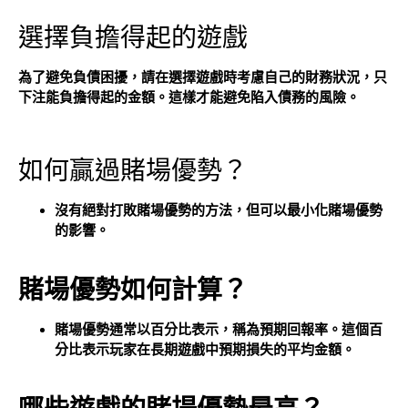
額以期望贏回損失。然而，這樣做只會更容易陷入財務危機的
窘境。因此，請謹記避免這種錯誤的策略。
選擇負擔得起的遊戲
為了避免負債困擾，請在選擇遊戲時考慮自己的財務狀況，只
下注能負擔得起的金額。這樣才能避免陷入債務的風險。
如何贏過賭場優勢？
沒有絕對打敗賭場優勢的方法，但可以最小化賭場優勢
的影響。
賭場優勢如何計算？
賭場優勢通常以百分比表示，稱為預期回報率。這個百