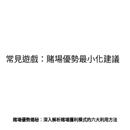
常見遊戲：賭場優勢最小化建議