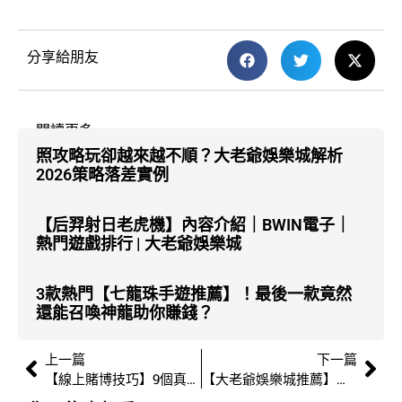
立即註冊
分享給朋友
閱讀更多
照攻略玩卻越來越不順？大老爺娛樂城解析
2026策略落差實例
【后羿射日老虎機】內容介紹｜BWIN電子｜
熱門遊戲排行 | 大老爺娛樂城
3款熱門【七龍珠手遊推薦】！最後一款竟然
還能召喚神龍助你賺錢？