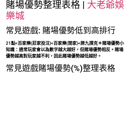
賭場優勢整理表格 |
大老爺娛
樂城
常見遊戲: 賭場優勢低到高排行
21點<百家樂(莊家投注)<百家樂(閒家)<牌九撲克＊賭場優勢小
知識：通常玩家會以為數字越大越好，但賭場優勢相反。賭場
優勢越高對玩家越不利，因此賭場優勢越低越好。
常見遊戲賭場優勢(%)整理表格