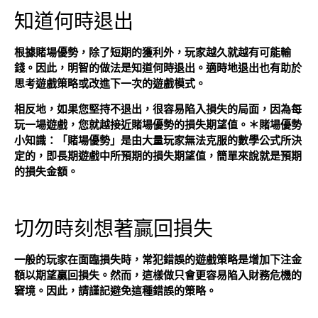
下注的情況，以便調整未來的投注策略。
知道何時退出
根據賭場優勢，除了短期的獲利外，玩家越久就越有可能輸
錢。因此，明智的做法是知道何時退出。適時地退出也有助於
思考遊戲策略或改進下一次的遊戲模式。
相反地，如果您堅持不退出，很容易陷入損失的局面，因為每
玩一場遊戲，您就越接近賭場優勢的損失期望值。＊賭場優勢
小知識：「賭場優勢」是由大量玩家無法克服的數學公式所決
定的，即長期遊戲中所預期的損失期望值，簡單來說就是預期
的損失金額。
切勿時刻想著贏回損失
一般的玩家在面臨損失時，常犯錯誤的遊戲策略是增加下注金