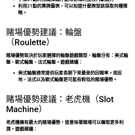
缺乏遊戲經驗會使玩家做出糟糕的決策，如果玩家對21點規則
一無所知，賭場優勢自然會增加。遊戲建議：
了解21點的相關知識才能有正確的投注判斷能力。
利用21點的算牌圖表，可以知道什麼牌型該採取何種策
略。
賭場優勢建議：輪盤
（Roulette）
賭場優勢取決於玩家選擇的輪盤遊戲類型，輪盤分有：美式輪
盤、歐式輪盤、法式輪盤。遊戲建議：
美式輪盤通常提供玩家長期下來最差的回報率。相反
地，法式以及歐式輪盤更可能有較低的賭場優勢。
賭場優勢建議：老虎機（Slot
Machine）