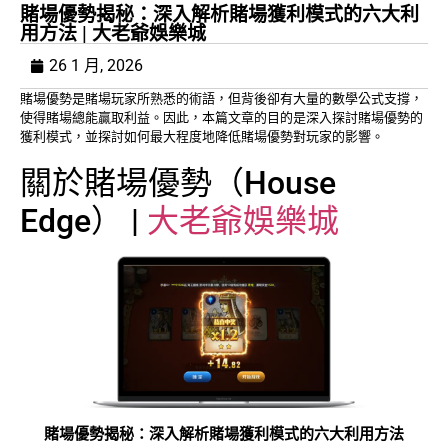
賭場優勢揭秘：深入解析賭場獲利模式的六大利
用方法 | 大老爺娛樂城
26 1 月, 2026
賭場優勢是賭場玩家所熟悉的術語，但背後卻有大量的數學公式支撐，
使得賭場總能贏取利益。因此，本篇文章的目的是深入探討賭場優勢的
獲利模式，並探討如何最大程度地降低賭場優勢對玩家的影響。
關於賭場優勢（House
Edge） |
大老爺娛樂城
賭場優勢揭秘：深入解析賭場獲利模式的六大利用方法