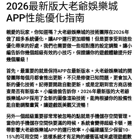
2026最新版大老爺娛樂城
APP性能優化指南
親愛的玩家，你知道嗎？大老爺娛樂城的技術團隊在2026年
做了超多系統優化，讓APP運行更加順暢！但是要享受到這些
優化帶來的好處，我們也需要做一些相對應的設定調整。讓小
編告訴你幾個超級有效的小技巧，保證讓你的遊戲體驗提升好
幾個層級！
首先，最重要的就是保持APP在最新版本。大老爺娛樂城的開
發團隊每個月都會推出更新，不只是修復已知問題，更會加入
新的優化技術。記得要開啟自動更新，或是定期到官方商店檢
查是否有新版本。小編偷偷告訴你，2026年最新版的大老爺
娛樂城APP採用了全新的圖像渲染技術，能夠根據你的設備性
能自動調整畫質，讓遊戲既美觀又流暢！
另外一個超級重要卻常常被忽略的點就是手機儲存空間管理。
當你的手機儲存空間快要滿的時候，系統會變得超級卡頓，連
帶影響大老爺娛樂城APP的運行效率。小編建議至少保留10-
15%的可用空間，這樣系統才有足夠的緩衝區域來處理遊戲數