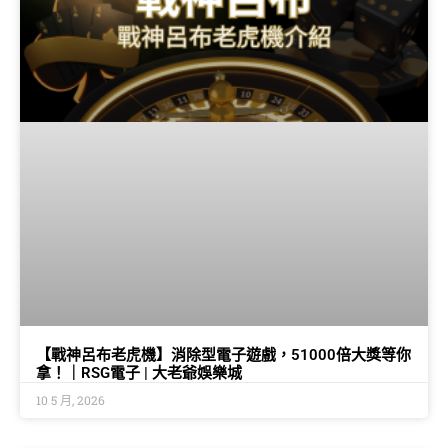
【戰神呂布老虎機】消除型電子遊戲，51000倍大獎等你
拿！｜RSG電子 | 大老爺娛樂城
10 5 月, 2026