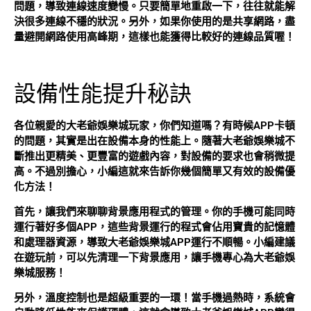
問題，導致連線速度變慢。只要簡單地重啟一下，往往就能解
決很多連線不穩的狀況。另外，如果你使用的是共享網路，盡
量避開網路使用高峰期，這樣也能獲得比較好的連線品質喔！
設備性能提升秘訣
各位親愛的大老爺娛樂城玩家，你們知道嗎？有時候APP卡頓
的問題，其實是出在設備本身的性能上。隨著大老爺娛樂城不
斷推出更精美、更豐富的遊戲內容，對設備的要求也會稍微提
高。不過別擔心，小編這就來告訴你幾個簡單又有效的設備優
化方法！
首先，讓我們來聊聊背景應用程式的管理。你的手機可能同時
運行著好多個APP，這些背景運行的程式會佔用寶貴的記憶體
和處理器資源，導致大老爺娛樂城APP運行不順暢。小編建議
在遊玩前，可以先清理一下背景應用，讓手機專心為大老爺娛
樂城服務！
另外，溫度控制也是超級重要的一環！當手機過熱時，系統會