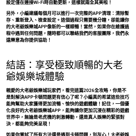
設定僅在連接Wi-Fi時自動更新，這樣就兩全其美啦！
另外，小編建議每個月可以進行一次完整的APP清理：清除暫
存、重新登入、檢查設定。這個過程只需要幾分鐘，卻能讓你
的大老爺娛樂城APP像新的一樣順暢！當然，如果你在維護過
程中遇到任何問題，隨時都可以聯絡我們的客服團隊，我們永
遠樂意為你提供協助！
結語：享受極致順暢的大老
爺娛樂城體驗
親愛的大老爺娛樂城玩家們，看完這篇2026全攻略，你是不
是對解決APP卡頓問題更有信心了呢？小編真的希望這些技巧
能夠幫助大家獲得更加流暢、愉快的遊戲體驗！記住，一個優
化良好的大老爺娛樂城APP，能夠讓你更加沉浸在精彩的遊戲
世界中，無論是老虎機的刺激轉動，還是真人娛樂的緊張對
決，都能夠完美呈現！
如果你嘗試了所有方法還是遇到卡頓問題，別灰心！大老爺娛