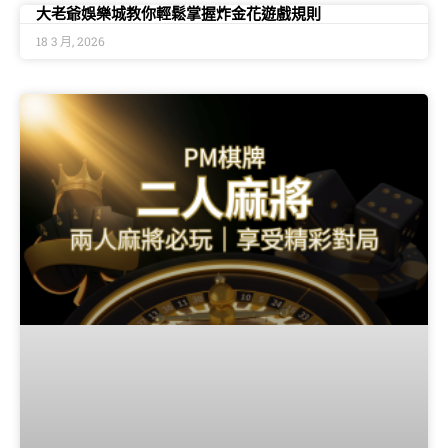
大老爺娛樂城教你輕鬆掌握炸金花遊戲規則
18 3 月, 2026