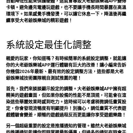
自動降低性能來保護硬體，這就會導致大老爺娛樂城APP變得
卡頓。避免邊充電邊玩遊戲，也不要讓手機長時間暴露在高溫
環境下。如果感覺手機發燙，可以讓它休息一下，降溫後再繼
續享受大老爺娛樂城的精彩遊戲！
系統設定最佳化調整
親愛的玩家，你知道嗎？有時候簡單的系統設定調整，就能讓
你的大老爺娛樂城APP運行體驗有巨大的改善！讓小編來告訴
你幾個2026年最新、最有效的設定調整方法，這些都是大老
爺娛樂城技術團隊親自測試推薦的喔！
首先，我們來談談顯示設定的調整。大老爺娛樂城APP擁有超
精美的遊戲畫面，但如果你設備的性能不是頂規，可能會在渲
染這些華麗效果時感到吃力。這時候可以考慮稍微調低畫質設
定，你會發現流暢度有明顯提升！別擔心，調低畫質不代表遊
戲體驗會變差，順暢的遊戲過程反而更能讓你享受遊戲樂趣！
另一個超級重要的設定是推播通知的管理。雖然大老爺娛樂城
的推播通知能讓你即時掌握最新優惠，但過多的通知有時會干