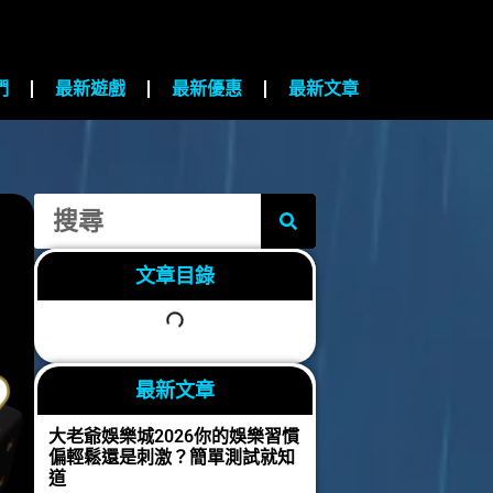
們
最新遊戲
最新優惠
最新文章
文章目錄
最新文章
大老爺娛樂城2026你的娛樂習慣
偏輕鬆還是刺激？簡單測試就知
道