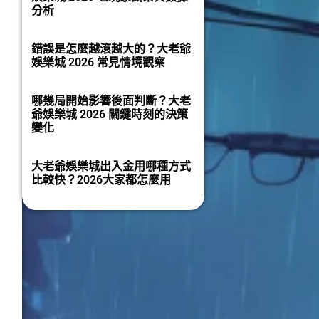
分析
錯誤是怎麼越滾越大的？大老爺
娛樂城 2026 常見情境觀察
哪幾局開始影響後面判斷？大老
爺娛樂城 2026 關鍵時刻的決策
變化
大老爺娛樂城出入金用哪種方式
比較快？2026大家都怎麼用