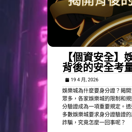
【個資安全】
背後的安全考量
19 4 月, 2026
娛樂城為什麼要身分證？揭開
眾多，各家娛樂城的限制和規
分驗證成為一項重要規定。透
多數娛樂城要求身分證驗證的
詐騙，究竟怎麼一回事呢？