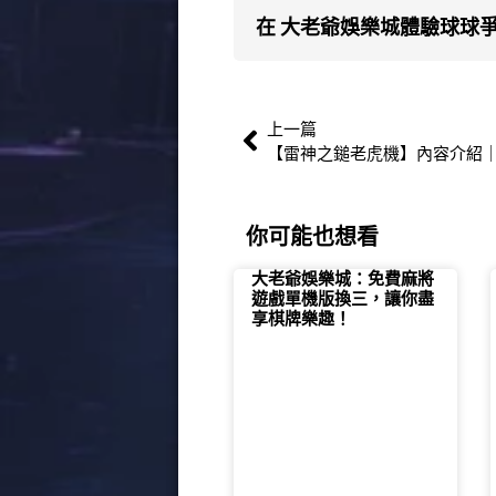
在 大老爺娛樂城體驗球球
上一篇
你可能也想看
大老爺娛樂城：免費麻將
遊戲單機版換三，讓你盡
享棋牌樂趣！