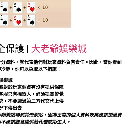
保護 |
大老爺娛樂城
身分資料，就代表他們對玩家資料負有責任。因此，當你看到
持冷靜，你可以採取以下措施：
娛樂城
城對於玩家個資有沒有提供保障
客服只有機器人，必須提高警覺
統，不要透過第三方代交代上傳
況下傳出去
否頻繁跳轉到其他網站，因為正常的個人資料收集應該透過資
對不應該隨意提供給代理或陌生人。