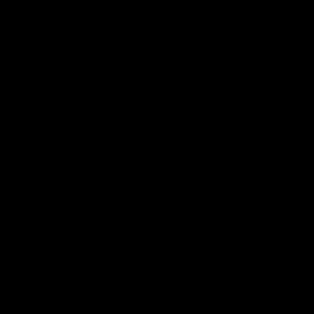
更好，因為它擁有更好的安全措施、更先進的技術和更好
的客戶服務。