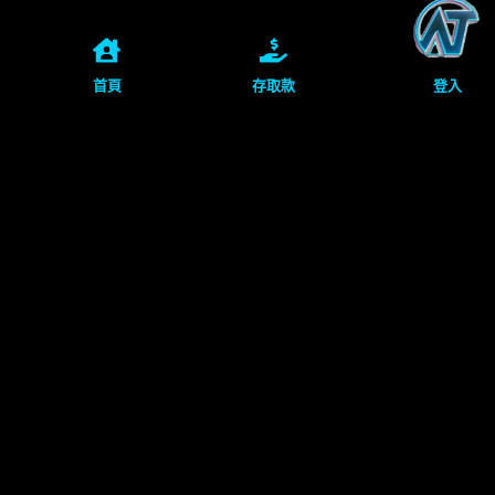
首頁
存取款
登入