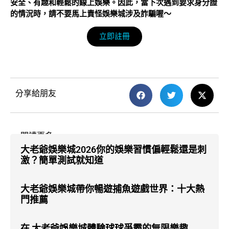
安全、有趣和輕鬆的線上娛樂。因此，當下次遇到要求身分證
的情況時，請不要馬上責怪娛樂城涉及詐騙喔～
立即註冊
分享給朋友
閱讀更多
大老爺娛樂城2026你的娛樂習慣偏輕鬆還是刺
激？簡單測試就知道
大老爺娛樂城帶你暢遊捕魚遊戲世界：十大熱
門推薦
在 大老爺娛樂城體驗球球爭霸的無限樂趣