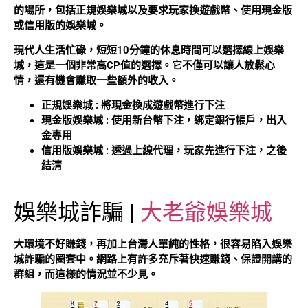
的場所，包括正規娛樂城以及要求玩家換遊戲幣、使用現金版
或信用版的娛樂城。
現代人生活忙碌，短短10分鐘的休息時間可以選擇線上娛樂
城，這是一個非常高CP值的選擇。它不僅可以讓人放鬆心
情，還有機會賺取一些額外的收入。
正規娛樂城 : 將現金換成遊戲幣進行下注
現金版娛樂城 : 使用新台幣下注，綁定銀行帳戶，出入
金專用
信用版娛樂城 : 透過上線代理，玩家先進行下注，之後
結清
娛樂城詐騙 |
大老爺娛樂城
大環境不好賺錢，再加上台灣人單純的性格，很容易陷入娛樂
城詐騙的圈套中。網路上有許多充斥著快速賺錢、保證開講的
群組，而這樣的情況並不少見。