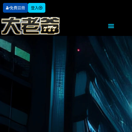
免費註冊
登入