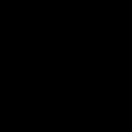
更好，因為它擁有更好的安全措施、更先進的技術和更好
的客戶服務。