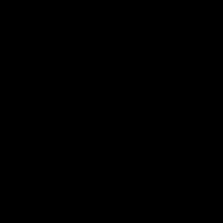
更好，因為它擁有更好的安全措施、更先進的技術和更好
的客戶服務。