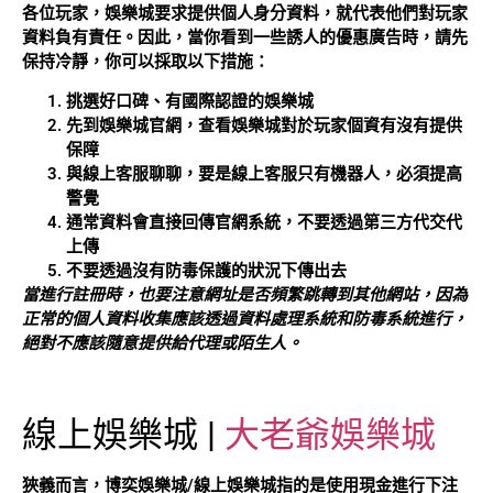
各位玩家，娛樂城要求提供個人身分資料，就代表他們對玩家
資料負有責任。因此，當你看到一些誘人的優惠廣告時，請先
保持冷靜，你可以採取以下措施：
挑選好口碑、有國際認證的娛樂城
先到娛樂城官網，查看娛樂城對於玩家個資有沒有提供
保障
與線上客服聊聊，要是線上客服只有機器人，必須提高
警覺
通常資料會直接回傳官網系統，不要透過第三方代交代
上傳
不要透過沒有防毒保護的狀況下傳出去
當進行註冊時，也要注意網址是否頻繁跳轉到其他網站，因為
正常的個人資料收集應該透過資料處理系統和防毒系統進行，
絕對不應該隨意提供給代理或陌生人。
線上娛樂城 |
大老爺娛樂城
狹義而言，博奕娛樂城/線上娛樂城指的是使用現金進行下注