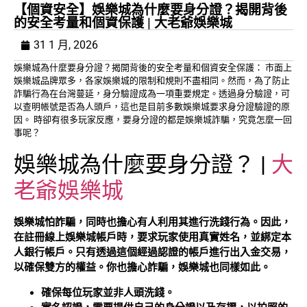
【個資安全】娛樂城為什麼要身分證？揭開背後
的安全考量和個資保護 | 大老爺娛樂城
31 1 月, 2026
娛樂城為什麼要身分證？揭開背後的安全考量和個資安全保護： 市面上
娛樂城品牌眾多，各家娛樂城的限制和規則不盡相同。然而，為了防止
詐騙行為在台灣蔓延，身分驗證成為一項重要規定。透過身分驗證，可
以查明帳號是否為人頭戶，這也是目前多數娛樂城要求身分證驗證的原
因。 時卻有很多玩家反應，要身分證的都是娛樂城詐騙，究竟怎麼一回
事呢？
娛樂城為什麼要身分證？ |
大
老爺娛樂城
娛樂城怕詐騙，同時也擔心有人利用其進行洗錢行為。因此，
在註冊線上娛樂城帳戶時，要求玩家使用真實姓名，並綁定本
人銀行帳戶。只有透過這個經過認證的帳戶進行出入金交易，
以確保雙方的權益。你也擔心詐騙，娛樂城也同樣如此。
確保每位玩家並非人頭洗錢。