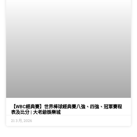
【WBC經典賽】世界棒球經典賽八強、四強、冠軍賽程
表及比分 | 大老爺娛樂城
21 3 月, 2026