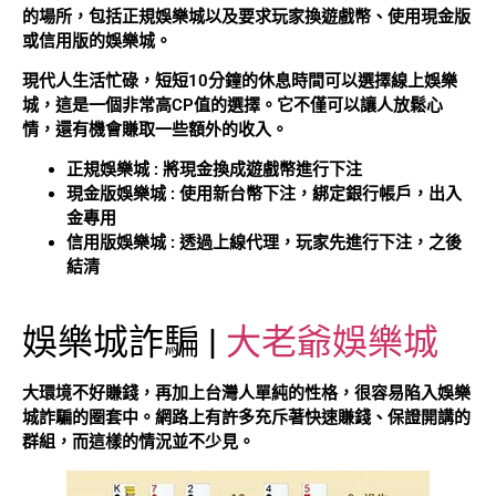
的場所，包括正規娛樂城以及要求玩家換遊戲幣、使用現金版
或信用版的娛樂城。
現代人生活忙碌，短短10分鐘的休息時間可以選擇線上娛樂
城，這是一個非常高CP值的選擇。它不僅可以讓人放鬆心
情，還有機會賺取一些額外的收入。
正規娛樂城 : 將現金換成遊戲幣進行下注
現金版娛樂城 : 使用新台幣下注，綁定銀行帳戶，出入
金專用
信用版娛樂城 : 透過上線代理，玩家先進行下注，之後
結清
娛樂城詐騙 |
大老爺娛樂城
大環境不好賺錢，再加上台灣人單純的性格，很容易陷入娛樂
城詐騙的圈套中。網路上有許多充斥著快速賺錢、保證開講的
群組，而這樣的情況並不少見。