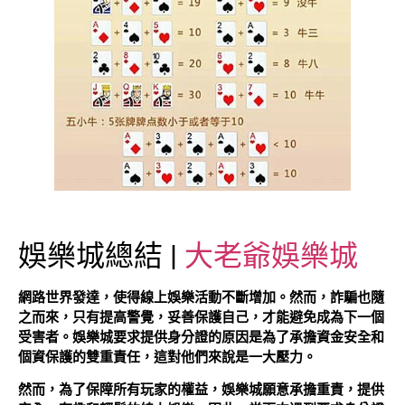
娛樂城總結 |
大老爺娛樂城
網路世界發達，使得線上娛樂活動不斷增加。然而，詐騙也隨
之而來，只有提高警覺，妥善保護自己，才能避免成為下一個
受害者。娛樂城要求提供身分證的原因是為了承擔資金安全和
個資保護的雙重責任，這對他們來說是一大壓力。
然而，為了保障所有玩家的權益，娛樂城願意承擔重責，提供